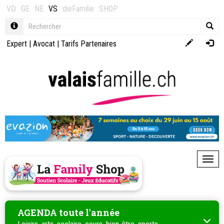
VD
GE
NE
VS
dieFamilie
SHOP
Expert
|
Avocat
|
Tarifs Partenaires
Toggl
AGENDA toute l'année