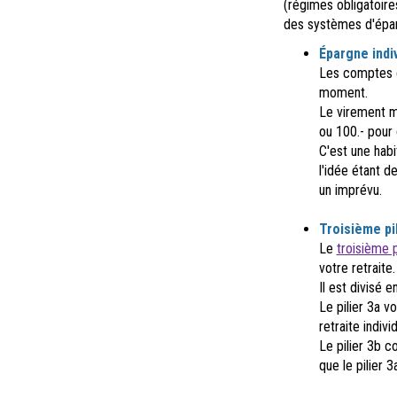
(régimes obligatoire
des systèmes d'épar
Épargne indiv
Les comptes d'
moment.
Le virement m
ou 100.- pour 
C'est une hab
l'idée étant d
un imprévu.
Troisième pil
Le
troisième p
votre retraite.
Il est divisé e
Le pilier 3a 
retraite indivi
Le pilier 3b 
que le pilier 3a