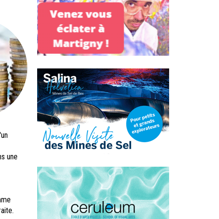
'un
ns une
omme
aite.