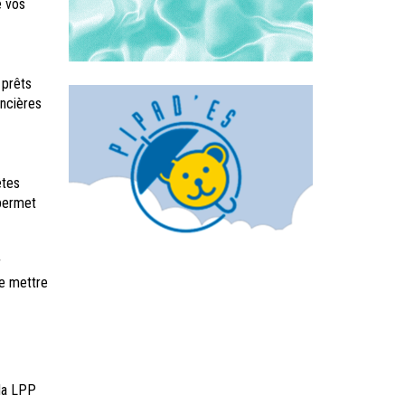
e vos
 prêts
ancières
êtes
 permet
r
se mettre
 la LPP