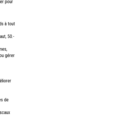
ter pour
ds à tout
ut, 50.-
mes,
 ou gérer
éliorer
es de
iscaux