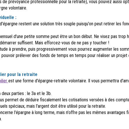
s de prévoyance professionnelle pour la retraite), vous pouvez aussi op
gne volontaire.
iduelle :
épargne restent une solution très souple puisqu'on peut retirer les fon
ensuel d'une petite somme peut être un bon début. Ne visez pas trop ha
démarrer suffisent. Mais efforcez-vous de ne pas y toucher !
itude à prendre, puis progressivement vous pourrez augmenter les som
e pouvoir prélever des fonds de temps en temps pour réaliser un projet
ier pour la retraite
ilier
est une forme d'épargne-retraite volontaire. Il vous permettra d'am
n deux parties : le 3a et le 3b.
vous permet de déduire fiscalement les cotisations versées à des compt
duels spéciaux, mais l'argent doit être utilisé pour la retraite.
concerne l'épargne à long terme, mais n'offre pas les mêmes avantages f
.