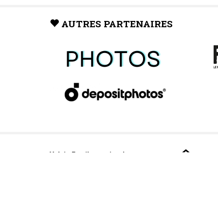
AUTRES PARTENAIRES
Valais Family, un site du
groupe:
Dailles 10
1053 Cugy