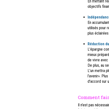
En mettant ré
objectifs finan
Indépendance
En accumulant
utilisés pour
plus éclairées
Réduction du
L'épargne cont
mieux préparé(
de vivre avec 
De plus, au se
L’un mettra pl
l’avenir». Plu
d'accord sur u
Comment fair
Il n'est pas nécessa