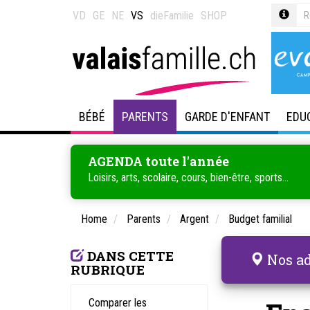
VD
GE
NE
VS
dieFamilie
SHOP
BÉBÉ
PARENTS
GARDE D'ENFANT
EDU
AGENDA toute l'année
Loisirs, arts, scolaire, cours, bien-être, sports...
Home
Parents
Argent
Budget familial
DANS CETTE
Nos ad
RUBRIQUE
Comparer les