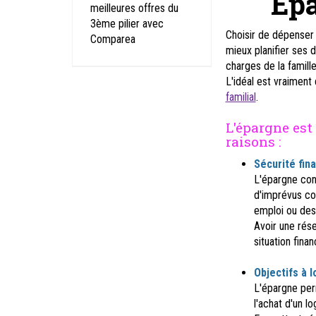
Epa
meilleures offres du
3ème pilier avec
Choisir de dépenser 
Comparea
mieux
planifier ses
charges de la famill
L'idéal est vraimen
familial
.
L'épargne est
raisons :
Sécurité fin
L'épargne cons
d'imprévus co
emploi ou des
Avoir une rése
situation financ
Objectifs à l
L'épargne per
l'achat d'un l