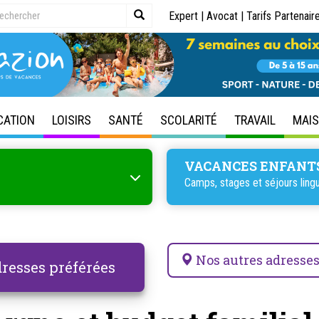
Expert
|
Avocat
|
Tarifs Partenair
CATION
LOISIRS
SANTÉ
SCOLARITÉ
TRAVAIL
MAI
VACANCES ENFANT
Camps, stages et séjours lingu
Nos autres adresse
resses préférées