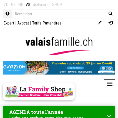
VD
GE
NE
VS
dieFamilie
SHOP
Expert
|
Avocat
|
Tarifs Partenaires
Toggl
AGENDA toute l'année