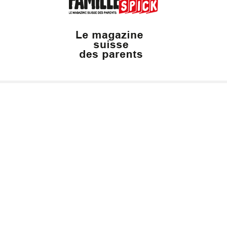
Valais Family, un site du groupe:
Dailles 10
1053 Cugy