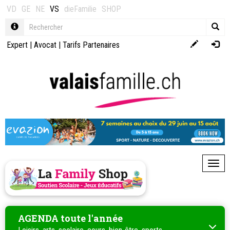
VD
GE
NE
VS
dieFamilie
SHOP
Expert
|
Avocat
|
Tarifs Partenaires
Toggl
AGENDA toute l'année