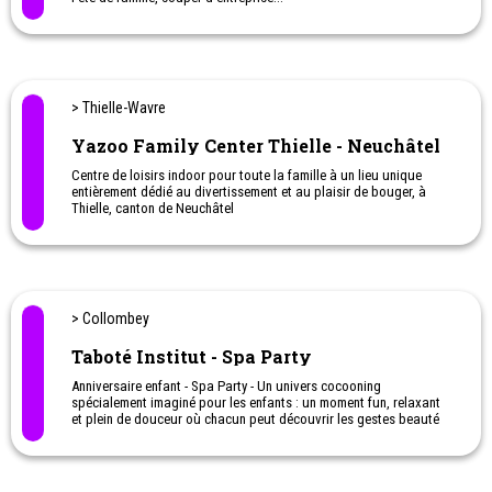
Horaires d'ouverture de juin à septembre: 11h00 - 18h00
• Musée d'histoire du Valais:
ouvert tous les jours
• Musée d'art du Valais:
fermé les lundis
• Musée de la nature du Valais:
fermé les lundis
• Le Pénitencier est uniquement accessible lors d’expositions
temporaires.
> Thielle-Wavre
Horaires d'ouverture d'octobre à mai: 11h00 - 17h00
• Les Musées cantonaux du Valais sont fermés les lundis
Yazoo Family Center Thielle - Neuchâtel
• Le Pénitencier est uniquement accessible lors d’expositions
temporaires.
Centre de loisirs indoor pour toute la famille à un lieu unique
entièrement dédié au divertissement et au plaisir de bouger, à
Thielle, canton de Neuchâtel
> Collombey
Taboté Institut - Spa Party
Anniversaire enfant - Spa Party - Un univers cocooning
spécialement imaginé pour les enfants : un moment fun, relaxant
et plein de douceur où chacun peut découvrir les gestes beauté
dans une ambiance festive et féerique.