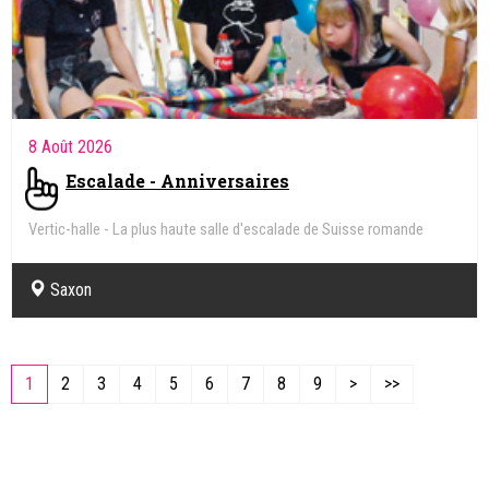
8 Août 2026
Escalade - Anniversaires
Vertic-halle - La plus haute salle d'escalade de Suisse romande
Saxon
1
2
3
4
5
6
7
8
9
>
>>