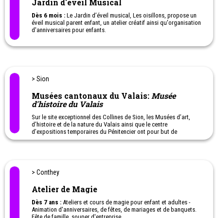
Jardin d'éveil Musical
Dès 6 mois :
Le Jardin d’éveil musical, Les oisillons, propose un
éveil musical parent enfant, un atelier créatif ainsi qu'organisation
d'anniversaires pour enfants.
Ateliers parent enfant d'éveil musical, percussion, violoncelle,
bricolage à Aigle
> Sion
Musées cantonaux du Valais:
Musée
d'histoire du Valais
Sur le site exceptionnel des Collines de Sion, les Musées d’art,
d’histoire et de la nature du Valais ainsi que le centre
d’expositions temporaires du Pénitencier ont pour but de
constituer des collections de référence, de les conserver, les
étudier et les mettre en valeur afin de les rendre vivantes et
accessibles au public dans une perspective de lien et de
transmission entre le passé, le présent et le futur.
> Conthey
Des objets, des maquettes, des dessins et des présentations
interactives, présentent l’histoire du Valais, des premières traces
Atelier de Magie
humaines (-50'000 ans) à nos jours.
Aile Ouest : Préhistoire au Moyen Age et Aile Est : de la fin du
Dès 7 ans :
Ateliers et cours de magie pour enfant et adultes -
Moyen Age à nos jours
Animation d'anniversaires, de fêtes, de mariages et de banquets.
Fête de famille, souper d'entreprise...