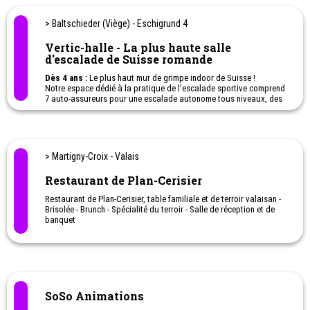
> Baltschieder (Viège) - Eschigrund 4
Vertic-halle - La plus haute salle
d'escalade de Suisse romande
Dès 4 ans :
Le plus haut mur de grimpe indoor de Suisse !
Notre espace dédié à la pratique de l’escalade sportive comprend
7 auto-assureurs pour une escalade autonome tous niveaux, des
espaces débutants, 1 zone bloc de 500 m2, plus de 150 voies, un
espace d'entraînement, des zones spéciales enfants dès 2 ans et
un jardin extérieur avec bloc et terrain de jeu.
> Martigny-Croix - Valais
Restaurant de Plan-Cerisier
Restaurant de Plan-Cerisier, table familiale et de terroir valaisan -
Brisolée - Brunch - Spécialité du terroir - Salle de réception et de
banquet
Le mardi et mercredi : fermé (ouvert pour les groupes sur
demande).
Juillet - Août - Octobre : ouvert tous les jours
De Noël à début Février : fermeture annuelle
SoSo Animations