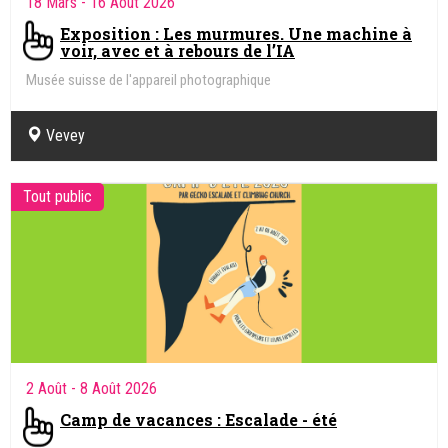
18 Mars
- 16 Août 2026
Exposition : Les murmures. Une machine à
voir, avec et à rebours de l’IA
Musée suisse de l'appareil photographique
Vevey
Tout public
2 Août
- 8 Août 2026
Camp de vacances : Escalade - été