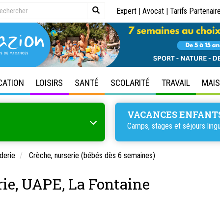
Expert
|
Avocat
|
Tarifs Partenair
CATION
LOISIRS
SANTÉ
SCOLARITÉ
TRAVAIL
MAI
VACANCES ENFANT
Camps, stages et séjours lingu
derie
Crèche, nurserie (bébés dès 6 semaines)
rie, UAPE, La Fontaine