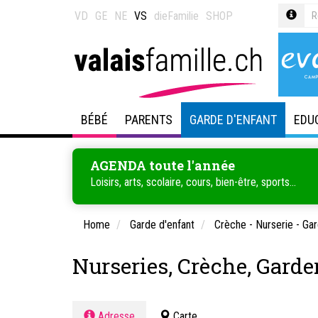
VD
GE
NE
VS
dieFamilie
SHOP
BÉBÉ
PARENTS
GARDE D'ENFANT
EDU
AGENDA toute l'année
Loisirs, arts, scolaire, cours, bien-être, sports...
Home
Garde d'enfant
Crèche - Nurserie - Gar
Nurseries, Crèche, Garde
Adresse
Carte