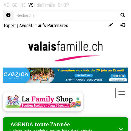
VD
GE
NE
VS
dieFamilie
SHOP
Expert
|
Avocat
|
Tarifs Partenaires
Toggl
AGENDA toute l'année