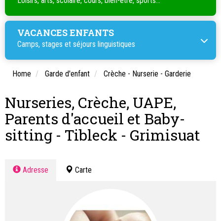
Loisirs, arts, scolaire, cours, bien-être, sports...
VACANCES ENFANTS
Camps, stages et séjours linguistiques
Home
Garde d'enfant
Crèche - Nurserie - Garderie
Nurseries, Crèche, UAPE,
Parents d'accueil et Baby-
sitting - Tibleck - Grimisuat
Adresse
Carte