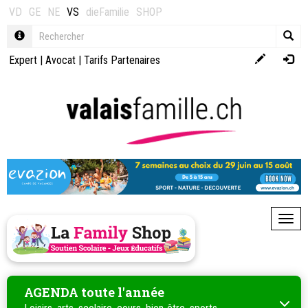
VD
GE
NE
VS
dieFamilie
SHOP
Expert
|
Avocat
|
Tarifs Partenaires
Toggl
AGENDA toute l'année