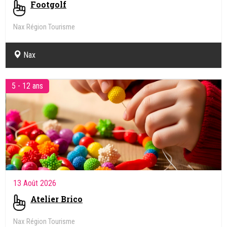
Footgolf
Nax Région Tourisme
Nax
5 - 12 ans
13 Août 2026
Atelier Brico
Nax Région Tourisme