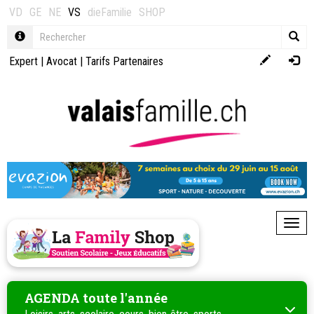
VD
GE
NE
VS
dieFamilie
SHOP
Expert
|
Avocat
|
Tarifs Partenaires
Toggl
AGENDA toute l'année