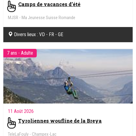
Camps de vacances d’été
MJSR - Ma Jeunesse Suisse Romande
Divers lieux : VD - FR - GE
7 ans - Adulte
11 Août 2026
Tyroliennes woufline de la Breya
TeleLaFouly - Champex-Lac