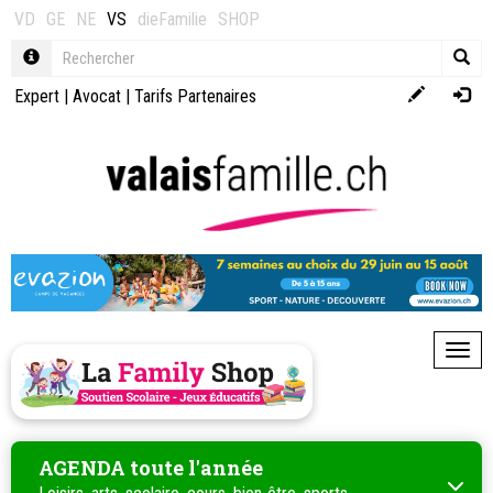
VD
GE
NE
VS
dieFamilie
SHOP
Expert
|
Avocat
|
Tarifs Partenaires
Toggl
AGENDA toute l'année