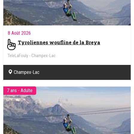
8 Août 2026
Tyroliennes woufline de la Breya
TeleLaFouly - Champex-Lac
Champex-Lac
7 ans - Adulte