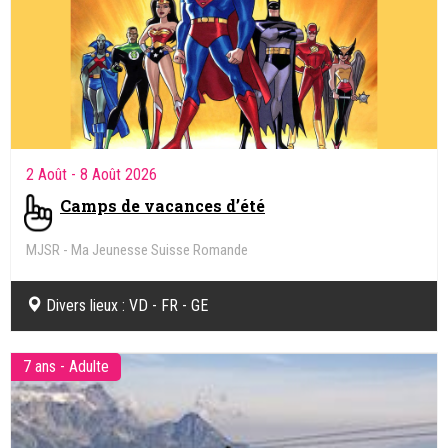
2 Août
- 8 Août 2026
Camps de vacances d’été
MJSR - Ma Jeunesse Suisse Romande
Divers lieux : VD - FR - GE
7 ans - Adulte