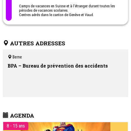
Camps de vacances en Suisse et à l'étranger durant toutes les
périodes de vacances scolaires.
Centres aérés dans le canton de Genève et Vaud.
Les + MJSR :
L’enfant est au centre de nos préoccupations /
Tranches d’âge qui répondent aux besoins des enfants / Respect
du rythme des enfants / Aides financières et facilités de paiement /
Partenaire de confiance des collectivités en matière de centres
aérés.
AUTRES ADRESSES
Berne
BPA – Bureau de prévention des accidents
AGENDA
8 - 15 ans