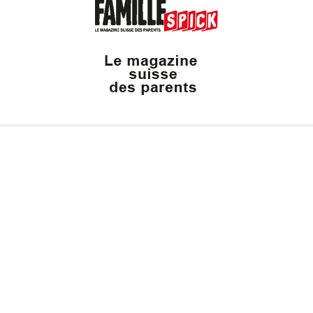
Valais Family, un site du groupe:
Dailles 10
1053 Cugy