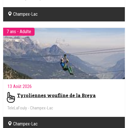
Champex-Lac
7 ans - Adulte
13 Août 2026
Tyroliennes woufline de la Breya
TeleLaFouly - Champex-Lac
Champex-Lac