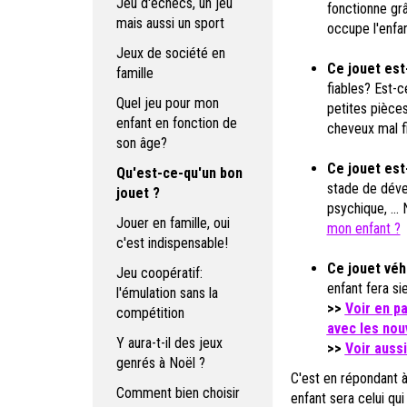
Jeu d'échecs, un jeu
fonctionne grâc
mais aussi un sport
occupe l'enfan
Jeux de société en
Ce jouet est-
famille
fiables? Est-c
Quel jeu pour mon
petites pièces
enfant en fonction de
cheveux mal fi
son âge?
Ce jouet est
Qu'est-ce-qu'un bon
stade de déve
jouet ?
psychique, ...
Jouer en famille, oui
mon enfant ?
c'est indispensable!
Ce jouet véhi
Jeu coopératif:
enfant fera si
l'émulation sans la
>>
Voir en p
compétition
avec les no
Y aura-t-il des jeux
>>
Voir aussi
genrés à Noël ?
C'est en répondant à
Comment bien choisir
enfant sera celui qui