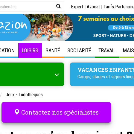
Expert
|
Avocat
|
Tarifs Partenair
CATION
LOISIRS
SANTÉ
SCOLARITÉ
TRAVAIL
MAI
VACANCES ENFANT
Camps, stages et séjours lingu
Jeux - Ludothèques
Contactez nos spécialistes