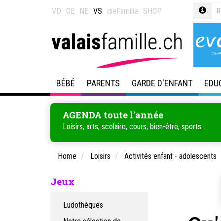
VD
GE
NE
VS
dieFamilie
SHOP
BÉBÉ
PARENTS
GARDE D'ENFANT
EDU
AGENDA toute l'année
Loisirs, arts, scolaire, cours, bien-être, sports...
Home
Loisirs
Activités enfant - adolescents
Jeux
Ludothèques