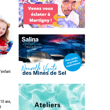
l'enfant
 10 ans,
t