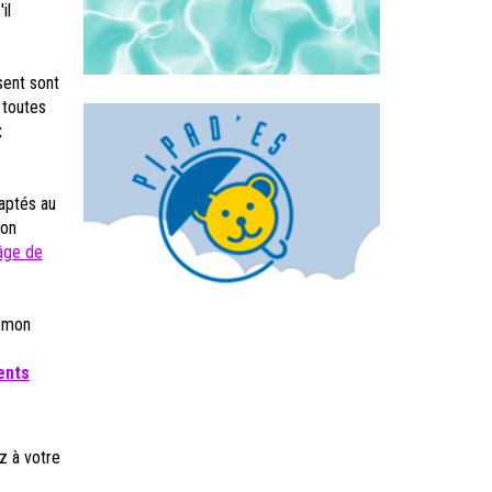
il
sent sont
 toutes
x
daptés au
ion
'âge de
, mon
ents
z à votre