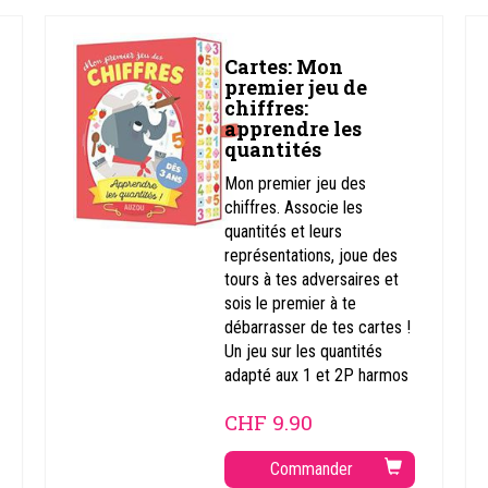
Cartes: Mon
premier jeu de
chiffres:
apprendre les
quantités
Mon premier jeu des
chiffres. Associe les
quantités et leurs
représentations, joue des
tours à tes adversaires et
sois le premier à te
débarrasser de tes cartes !
Un jeu sur les quantités
adapté aux 1 et 2P harmos
CHF
9.90
Commander