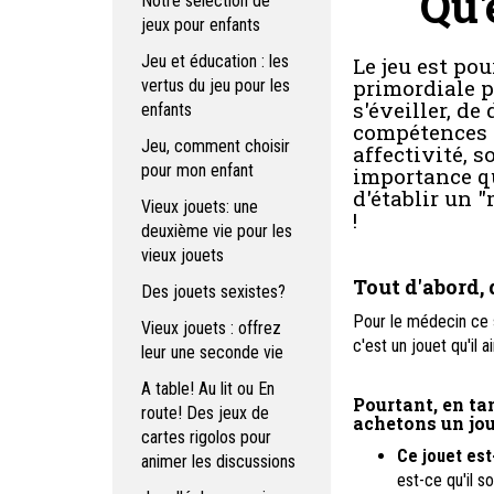
Qu'
Notre sélection de
jeux pour enfants
Jeu et éducation : les
Le jeu est pou
primordiale p
vertus du jeu pour les
s'éveiller, de
enfants
compétences (
Jeu, comment choisir
affectivité, so
pour mon enfant
importance qu
d'établir un 
Vieux jouets: une
!
deuxième vie pour les
vieux jouets
Tout d'abord, 
Des jouets sexistes?
Pour le médecin ce se
Vieux jouets : offrez
c'est un jouet qu'il 
leur une seconde vie
A table! Au lit ou En
Pourtant, en ta
route! Des jeux de
achetons un jo
cartes rigolos pour
Ce jouet est
animer les discussions
est-ce qu'il so