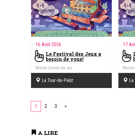
16 Août 2026
17 Ao
Le Festival des Jeux a
besoin de vous!
Musée Suisse du Jeu
Musée 
La Tour-de-Peilz
La 
1
2
3
>
A LIRE