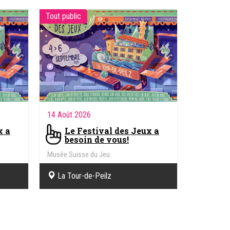
Tout public
14 Août 2026
x a
Le Festival des Jeux a
besoin de vous!
Musée Suisse du Jeu
La Tour-de-Peilz