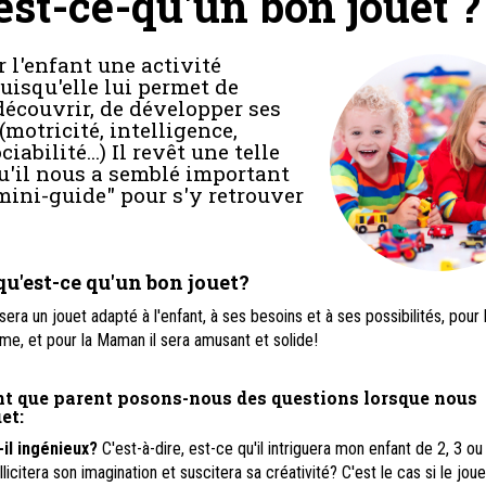
est-ce-qu'un bon jouet ?
r l'enfant une activité
uisqu'elle lui permet de
 découvrir, de développer ses
motricité, intelligence,
ciabilité...) Il revêt une telle
'il nous a semblé important
"mini-guide" pour s'y retrouver
qu'est-ce qu'un bon jouet?
ra un jouet adapté à l'enfant, à ses besoins et à ses possibilités, pour 
aime, et pour la Maman il sera amusant et solide!
nt que parent posons-nous des questions lorsque nous
uet:
-il ingénieux?
C'est-à-dire, est-ce qu'il intriguera mon enfant de 2, 3 ou
llicitera son imagination et suscitera sa créativité? C'est le cas si le joue