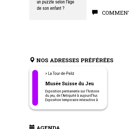
un puzzle selon l'âge
de son enfant ?
COMMENT
NOS ADRESSES PRÉFÉRÉES
> La Tour-de-Peilz
Musée Suisse du Jeu
Exposition permanente sur l’histoire
du jeu, de l’Antiquité à aujourd’hui.
Exposition temporaire interactive à
découvrir en famille.
Salle de jeux en libre accès avec
snack et boissons
Boutique de jeux pour tous les
âges
Animations et ateliers pour enfants
AGENDA