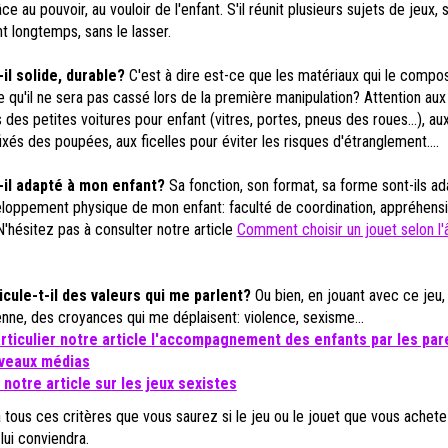
e au pouvoir, au vouloir de l'enfant. S'il réunit plusieurs sujets de jeux, s'
t longtemps, sans le lasser.
il solide, durable?
C'est à dire est-ce que les matériaux qui le compo
e qu'il ne sera pas cassé lors de la première manipulation? Attention aux
 des petites voitures pour enfant (vitres, portes, pneus des roues...), au
xés des poupées, aux ficelles pour éviter les risques d'étranglement....
-il adapté à mon enfant?
Sa fonction, son format, sa forme sont-ils a
loppement physique de mon enfant: faculté de coordination, appréhens
 N'hésitez pas à consulter notre article
Comment choisir un jouet selon l
cule-t-il des valeurs qui me parlent?
Ou bien, en jouant avec ce jeu
enne, des croyances qui me déplaisent: violence, sexisme...
articulier notre article l'accompagnement des enfants par les par
uveaux médias
 notre article sur les jeux sexistes
 tous ces critères que vous saurez si le jeu ou le jouet que vous achete
 lui conviendra.