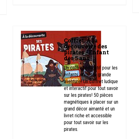
Coffret: À la
découverte des
pirates - Enfant
dès 5 ans
Un coffret éducatif pour les
enfants aimant la grande
aventure! Un coffret ludique
et interactif pour tout savoir
sur les pirates! 50 pièces
magnétiques à placer sur un
grand décor aimanté et un
livret riche et accessible
pour tout savoir sur les
pirates.