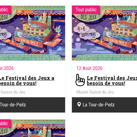
ublic
Tout public
ût 2026
12 Août 2026
Le Festival des Jeux a
Le Festival des Jeu
besoin de vous!
besoin de vous!
Suisse du Jeu
Musée Suisse du Jeu
Tour-de-Peilz
La Tour-de-Peilz
ublic