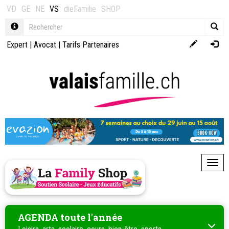
VD
GE
NE
VS
dieFamilie
SHOP
Expert
|
Avocat
|
Tarifs Partenaires
Toggl
AGENDA toute l'année