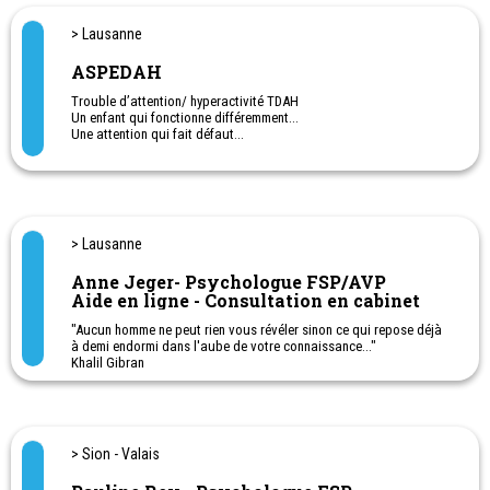
> Lausanne
ASPEDAH
Trouble d’attention/ hyperactivité TDAH
Un enfant qui fonctionne différemment…
Une attention qui fait défaut…
Une hyperactivé prononcée dans le quotidien…
Que faire? Quelles aides? Qui peut vous accompagner?
Votre enfant vous semble différent? d'innombrables questions se
posent?
Notre permanence peut vous éclairer sur vos questionnements
concernant votre enfant. N’hésitez plus..
> Lausanne
Par téléphone au 021 703 24 20 du lundi au jeudi, selon horaires
Anne Jeger- Psychologue FSP/AVP
affichés sur notre site
Aide en ligne - Consultation en cabinet
"Aucun homme ne peut rien vous révéler sinon ce qui repose déjà
à demi endormi dans l'aube de votre connaissance..."
Khalil Gibran
Projet 7 Harmos
Après de nombreuses années à conseiller des parents avec des
enfants concernés par le TDAH, nous sommes arrivés à la
conclusion de l’importance d’amener des outils aux parents et
enfants dans le cadre d’une année scolaire complète par un appui
scolaire et social.
> Sion - Valais
Ce passage à l’année 7Harmos est un moment charnière pour les
enfants, avec plus de matières et de changements.