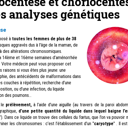
centèse et choriocentès
s analyses génétiques
se
posé à
toutes les femmes de plus de 38
risques aggravés dus à l'âge de la maman, de
à des altérations chromosomiques.
e la 14ème et 16ème semaines d’aménorrhée
. Votre médecin peut vous proposer cet
 raisons si vous êtes plus jeune: une
aphie, des antécédents de malformations dans
ses couches à répétition, recherche d’une
ition, ou d’une infection, du liquide
ion des poumons...
 le
prélèvement,
à l’aide d’une aiguille (au travers de la paroi abdomi
graphique,
d’une petite quantité du liquide dans lequel baigne l’e
 "). Dans ce liquide on trouve des cellules du fœtus, que l’on va pouvoir
miner les chromosomes : c’est l’établissement d’un "
caryotype
" . Il es