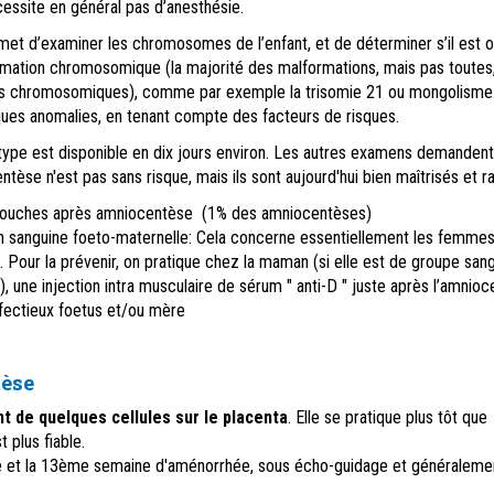
essite en général pas d’anesthésie.
et d’examiner les chromosomes de l’enfant, et de déterminer s’il est 
rmation chromosomique (la majorité des malformations, mais pas toutes
es chromosomiques), comme par exemple la trisomie 21 ou mongolisme
ues anomalies, en tenant compte des facteurs de risques.
otype est disponible en dix jours environ. Les autres examens demanden
ntèse n'est pas sans risque, mais ils
sont aujourd'hui bien maîtrisés et ra
couches après amniocentèse (1% des amniocentèses)
n sanguine foeto-maternelle: Cela concerne essentiellement les femme
. Pour la prévenir, on pratique chez la maman (si elle est de groupe sang
), une injection intra musculaire de sérum " anti-D " juste après l’amnioc
nfectieux foetus et/ou mère
tèse
 de quelques cellules sur le placenta
. Elle se pratique plus tôt que
 plus fiable.
e et la 13ème semaine d'aménorrhée, sous écho-guidage et généraleme