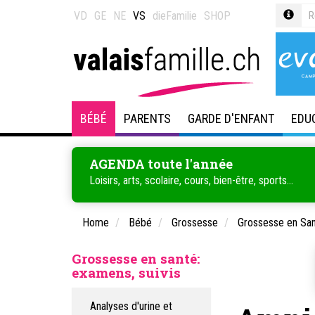
VD
GE
NE
VS
dieFamilie
SHOP
BÉBÉ
PARENTS
GARDE D'ENFANT
EDU
AGENDA toute l'année
Loisirs, arts, scolaire, cours, bien-être, sports...
Home
Bébé
Grossesse
Grossesse en San
Grossesse en santé:
examens, suivis
Analyses d'urine et