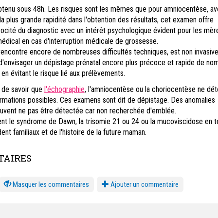
obtenu sous 48h. Les risques sont les mêmes que pour amniocentèse, av
la plus grande rapidité dans l'obtention des résultats, cet examen offre
cocité du diagnostic avec un intérêt psychologique évident pour les mèr
médical en cas d'interruption médicale de grossesse.
encontre encore de nombreuses difficultés techniques, est non invasive,
 d'envisager un dépistage prénatal encore plus précoce et rapide de n
en évitant le risque lié aux prélèvements.
t de savoir que
l'échographie
, l'amniocentèse ou la choriocentèse ne dé
ormations possibles. Ces examens sont dit de dépistage. Des anomalies
vent ne pas être détectée car non recherchée d'emblée.
nt le syndrome de Dawn, la trisomie 21 ou 24 ou la mucoviscidose en t
t familiaux et de l'histoire de la future maman.
AIRES
les commentaires
Ajouter un commentaire