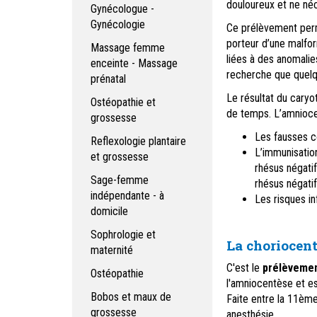
douloureux et ne néc
Gynécologue -
Gynécologie
Ce prélèvement perm
porteur d’une malfo
Massage femme
liées à des anomali
enceinte - Massage
recherche que quelq
prénatal
Le résultat du cary
Ostéopathie et
de temps.
L’amnioce
grossesse
Les fausses 
Reflexologie plantaire
L’immunisatio
et grossesse
rhésus négatif
Sage-femme
rhésus négatif
indépendante - à
Les risques i
domicile
Sophrologie et
La choriocen
maternité
C'est le
prélèvement
Ostéopathie
l'amniocentèse et est
Bobos et maux de
Faite entre la 11èm
grossesse
anesthésie.