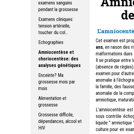
Amnio
examens sanguins
pendant la grossesse
de
Examens cliniques:
tension artérielle,
L'amniocentè
toucher du col...
Cet examen est pro
Echographies
ans
, en raison des 
Amniocentèse et
malformations dues 
choriocentèse: des
Il se pratique entr
analyses génétiques
(absence de règles)
examen pour d'autres
Enceinte? Ma
anomalie à l’échogr
grossesse mois par
la famille, des faus
mois
anomalie de la compos
Alimentation et
amniotique, maturat
grossesse
L’amniocentèse est
Grossesse difficile,
sous contrôle écho
dépendances, alcool et
liquide " amniotique
HIV
culture pour en exa