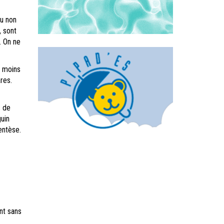
ou non
, sont
. On ne
t moins
res.
s de
uin
entèse.
nt sans