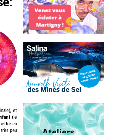
e:
nale), et
nfant
(le
 mettre en
t très peu