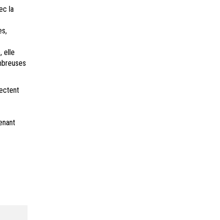
ec la
es,
 elle
ombreuses
tectent
enant