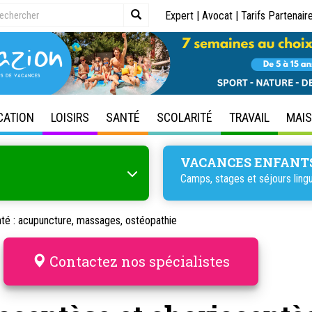
Expert
|
Avocat
|
Tarifs Partenair
CATION
LOISIRS
SANTÉ
SCOLARITÉ
TRAVAIL
MAI
VACANCES ENFANT
Camps, stages et séjours lingu
té : acupuncture, massages, ostéopathie
Contactez nos spécialistes