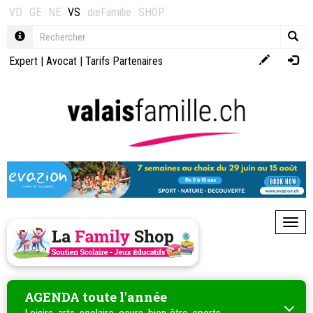
VD
GE
NE
VS
dieFamilie
SHOP
Expert
|
Avocat
|
Tarifs Partenaires
Toggl
AGENDA toute l'année