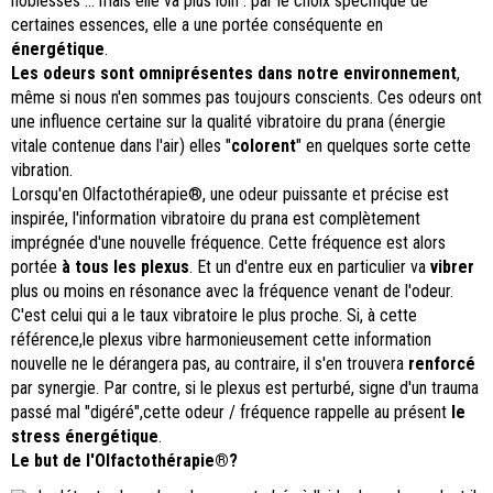
noblesses ... mais elle va plus loin : par le choix spécifique de
certaines essences, elle a une portée conséquente en
énergétique
.
Les odeurs sont omniprésentes dans notre environnement
,
même si nous n'en sommes pas toujours conscients. Ces odeurs ont
une influence certaine sur la qualité vibratoire du prana (énergie
vitale contenue dans l'air) elles "
colorent
" en quelques sorte cette
vibration.
Lorsqu'en Olfactothérapie®, une odeur puissante et précise est
inspirée, l'information vibratoire du prana est complètement
imprégnée d'une nouvelle fréquence. Cette fréquence est alors
portée
à tous les plexus
. Et un d'entre eux en particulier va
vibrer
plus ou moins en résonance avec la fréquence venant de l'odeur.
C'est celui qui a le taux vibratoire le plus proche. Si, à cette
référence,le plexus vibre harmonieusement cette information
nouvelle ne le dérangera pas, au contraire, il s'en trouvera
renforcé
par synergie. Par contre, si le plexus est perturbé, signe d'un trauma
passé mal "digéré",cette odeur / fréquence rappelle au présent
le
stress énergétique
.
Le but de l'Olfactothérapie®?