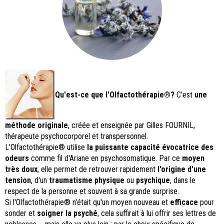
Qu'est-ce que l'Olfactothérapie®?
C'est
une
méthode originale
, créée et enseignée par Gilles FOURNIL,
thérapeute psychocorporel et transpersonnel.
L'Olfactothérapie® utilise
la
puissante capacité évocatrice des
odeurs
comme fil d'Ariane en psychosomatique. Par ce
moyen
très doux
, elle permet de retrouver rapidement
l'origine d'une
tension
, d'un
traumatisme physique
ou
psychique
, dans le
respect de la personne et souvent à sa grande surprise.
Si l'Olfactothérapie® n'était qu'un moyen nouveau et
efficace
pour
sonder et
soigner la psyché
, cela suffirait à lui offrir ses lettres de