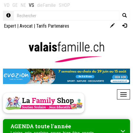
VD
GE
NE
VS
dieFamilie
SHOP
Expert
|
Avocat
|
Tarifs Partenaires
Toggl
AGENDA toute l'année