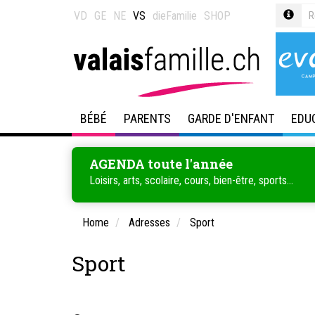
VD
GE
NE
VS
dieFamilie
SHOP
BÉBÉ
PARENTS
GARDE D'ENFANT
EDU
AGENDA toute l'année
Loisirs, arts, scolaire, cours, bien-être, sports...
Home
Adresses
Sport
Sport