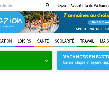
Expert
|
Avocat
|
Tarifs Partenair
CATION
LOISIRS
SANTÉ
SCOLARITÉ
TRAVAIL
MAI
VACANCES ENFANT
Camps, stages et séjours lingu