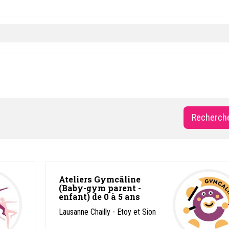
Ateliers Gymcâline
(Baby-gym parent -
enfant) de 0 à 5 ans
Lausanne Chailly - Etoy et Sion