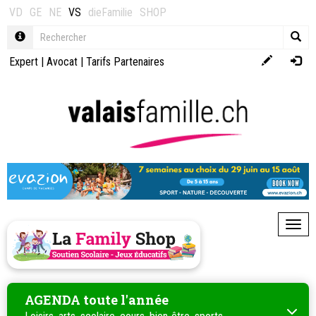
VD
GE
NE
VS
dieFamilie
SHOP
Expert
|
Avocat
|
Tarifs Partenaires
Toggl
AGENDA toute l'année