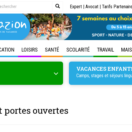
Expert
|
Avocat
|
Tarifs Partenair
CATION
LOISIRS
SANTÉ
SCOLARITÉ
TRAVAIL
MAI
VACANCES ENFANT
Camps, stages et séjours lingu
t portes ouvertes