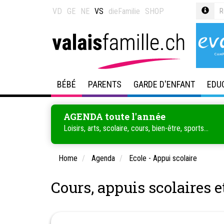
VD
GE
NE
VS
dieFamilie
SHOP
BÉBÉ
PARENTS
GARDE D'ENFANT
EDU
AGENDA toute l'année
Loisirs, arts, scolaire, cours, bien-être, sports...
Home
Agenda
Ecole - Appui scolaire
Cours, appuis scolaires e