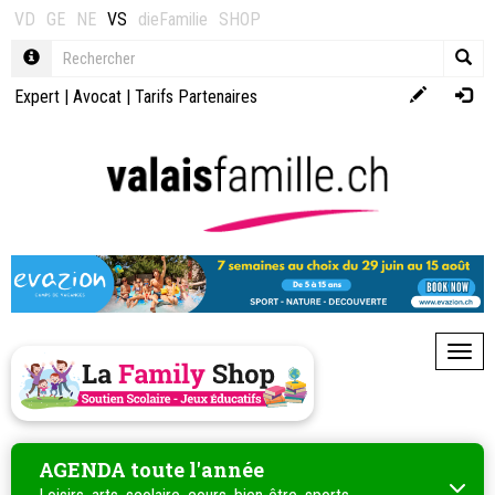
VD
GE
NE
VS
dieFamilie
SHOP
Expert
|
Avocat
|
Tarifs Partenaires
Toggl
AGENDA toute l'année