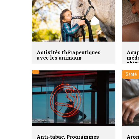
Activités thérapeutiques
Acup
avec les animaux
méde
chin
Santé
Anti-tabac. Programmes
Arom