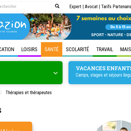
Expert
|
Avocat
|
Tarifs Partenair
CATION
LOISIRS
SANTÉ
SCOLARITÉ
TRAVAIL
MAI
VACANCES ENFANT
Camps, stages et séjours lingu
Thérapies et thérapeutes
s