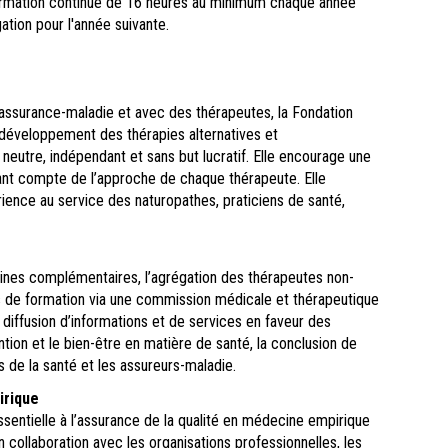
formation continue de 16 heures au minimum chaque année
gation pour l'année suivante.
 assurance-maladie et avec des thérapeutes, la Fondation
développement des thérapies alternatives et
eutre, indépendant et sans but lucratif. Elle encourage une
ant compte de l’approche de chaque thérapeute. Elle
ience au service des naturopathes, praticiens de santé,
ines complémentaires, l’agrégation des thérapeutes non-
s de formation via une commission médicale et thérapeutique
la diffusion d’informations et de services en faveur des
ion et le bien-être en matière de santé, la conclusion de
 de la santé et les assureurs-maladie.
irique
sentielle à l’assurance de la qualité en médecine empirique
en collaboration avec les organisations professionnelles, les