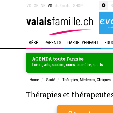
VD
GE
NE
VS
dieFamilie
SHOP
BÉBÉ
PARENTS
GARDE D'ENFANT
EDU
AGENDA toute l'année
Loisirs, arts, scolaire, cours, bien-être, sports...
Home
Santé
Thérapies, Médecins, Cliniques
Thérapies et thérapeute