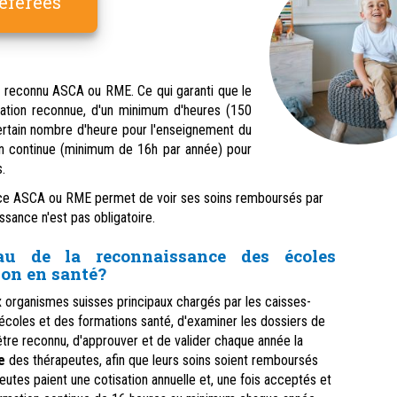
éférées
te reconnu ASCA ou RME. Ce qui garanti que le
mation reconnue, d'un minimum d'heures (150
ertain nombre d'heure pour l'enseignement du
on continue (minimum de 16h par année) pour
.
nce ASCA ou RME permet de voir ses soins remboursés par
ssance n'est pas obligatoire.
u de la reconnaissance des écoles
ion en santé?
x organismes suisses principaux chargés par les caisses-
 écoles et des formations santé, d'examiner les dossiers de
re reconnu, d'approuver et de valider chaque année la
e
des thérapeutes, afin que leurs soins soient remboursés
eutes paient une cotisation annuelle et, une fois acceptés et