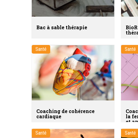
Bac à sable thérapie
BioR
thér
Santé
Santé
Coaching de cohérence
Coac
cardiaque
la fe
et a
Santé
Santé