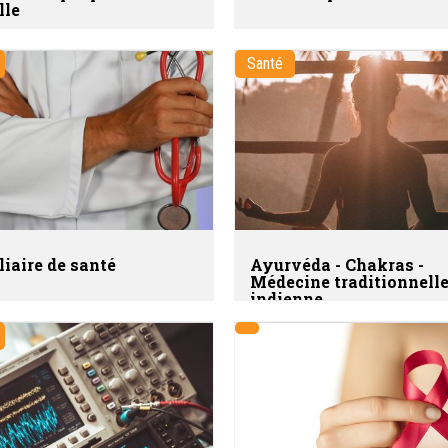
lle
Santé
liaire de santé
Ayurvéda - Chakras -
Médecine traditionnell
indienne