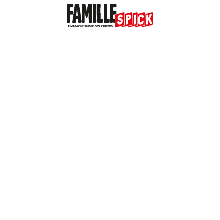
Valais Family, un site du groupe:
Dailles 10
1053 Cugy