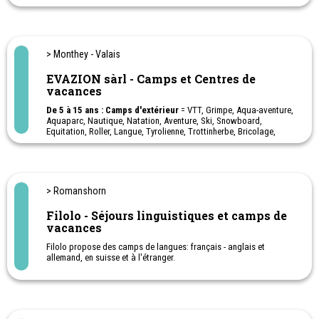
français, Bac international et High School Diploma. Plus de 110
nationalités sont représentées.
Externat et internat
Camp de vacances de ski - Camp de vacances février - printemps -
été. (Musique, bricolage, peinture, cuisine, jeux olympiques,
> Monthey - Valais
chasse au trésor et une excursion en forêt.)
EVAZION sàrl - Camps et Centres de
vacances
De 5 à 15 ans : Camps d'extérieur
= VTT, Grimpe, Aqua-aventure,
Aquaparc, Nautique, Natation, Aventure, Ski, Snowboard,
Equitation, Roller, Langue, Tyrolienne, Trottinherbe, Bricolage,
Randonnées, Excursions, Jumpland, Lasergame, Irtag,
swissvapeur, Spéléologie, Canyoning, Danse, Accrobranche ...
Evazion le sport passion à chaque saison!
Camps de vacances pour enfants et adolescents. Cinq chalets
> Romanshorn
dans la région du Chablais vaudois et valaisan, entre lac et
montagne. Avec ou sans logement selon les camps, à toutes les
Filolo - Séjours linguistiques et camps de
vacances scolaires !
vacances
Camp linguistique
Filolo propose des camps de langues: français - anglais et
allemand, en suisse et à l'étranger.