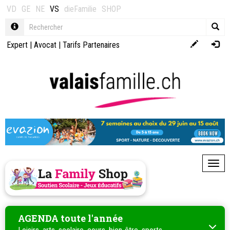
VD
GE
NE
VS
dieFamilie
SHOP
Expert
|
Avocat
|
Tarifs Partenaires
Toggl
AGENDA toute l'année