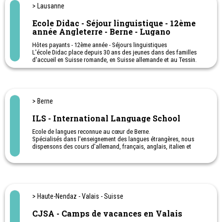
> Lausanne
Ecole Didac - Séjour linguistique - 12ème
année Angleterre - Berne - Lugano
Hôtes payants - 12ème année - Séjours linguistiques
L'école Didac place depuis 30 ans des jeunes dans des familles
d'accueil en Suisse romande, en Suisse allemande et au Tessin.
Cours d’été à Lausanne ou en Angleterre pour des jeunes de 13-17
ans
> Berne
ILS - International Language School
Ecole de langues reconnue au cœur de Berne.
Spécialisés dans l'enseignement des langues étrangères, nous
dispensons des cours d’allemand, français, anglais, italien et
espagnol aux jeunes dès la 5ème.
Séjours linguistiques pour étudiants internationaux et romands
> Haute-Nendaz - Valais - Suisse
CJSA - Camps de vacances en Valais