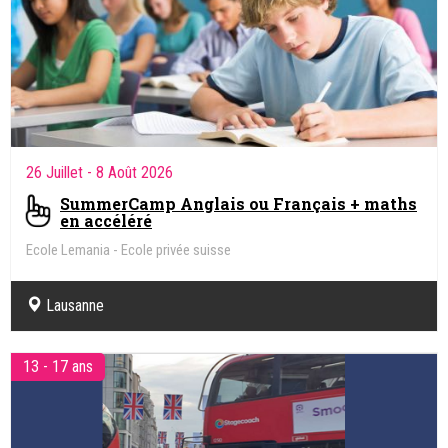
26 Juillet
- 8 Août 2026
SummerCamp Anglais ou Français + maths
en accéléré
Ecole Lemania - Ecole privée suisse
Lausanne
13 - 17 ans