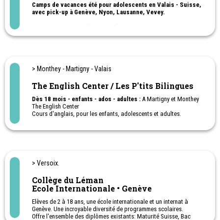
Camps de vacances été pour adolescents en Valais - Suisse,
avec pick-up à Genève, Nyon, Lausanne, Vevey.
- Cuisines du monde (13 à 17 ans)
- Pâtisserie (13 à 17 ans)
- Langues & Cinéma (13 à 17 ans)
- Aquafun (13 à 17 ans)
- Fun Passion (14 à 17 ans)
- Multisports & Cinéma (13-17 ans)
> Monthey - Martigny - Valais
- Aquafun (13-17 ans)
The English Center / Les P'tits Bilingues
Camp de vacances d'été multisports enfants (dès 9 ans) et
adolescents
Dès 18 mois - enfants - ados - adultes :
A Martigny et Monthey
- Mini-Sport (8-10 ans)
The English Center
- Langues & Sports (9 - 17 ans)
Cours d'anglais, pour les enfants, adolescents et adultes.
- Langues & Tennis (9 -17 ans)
Appui scolaire, examen, cours collectifs ou privés pour tous les
- Langues & cinéma (13-17 ans)
niveaux.
- Tennis et Multisports (9 -17 ans)
Les P'tits Bilingues
- Cap montagne (10 - 13 ans)
Crèche privée bilingue de 18 mois à 5 ans
- Tennis & Multisports (9 - 17 ans)
- Maxi-sport (11-13 ans)
- Energy Camp (14-17 ans)
> Versoix.
- Padel, Tennis et Multisports (11 - 17 ans)
- Maxi-sport (11 - 13 ans)
Collège du Léman
Ecole Internationale • Genève
Elèves de 2 à 18 ans, une école internationale et un internat à
Genève. Une incroyable diversité de programmes scolaires.
Offre l'ensemble des diplômes existants: Maturité Suisse, Bac