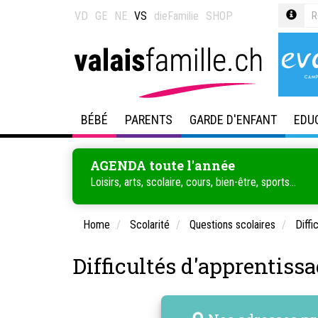
VD
GE
NE
VS
dieFamilie
SHOP
BÉBÉ
PARENTS
GARDE D'ENFANT
EDU
AGENDA toute l'année
Loisirs, arts, scolaire, cours, bien-être, sports...
Home
Scolarité
Questions scolaires
Diffi
Difficultés d'apprentissa