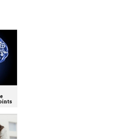
ne
oints