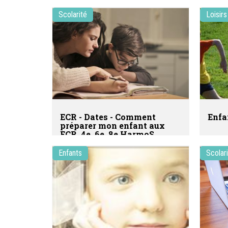
Scolarité
Loisirs
ECR - Dates - Comment
Enfa
préparer mon enfant aux
ECR, 4e, 6e, 8e HarmoS
Enfants
Scolar