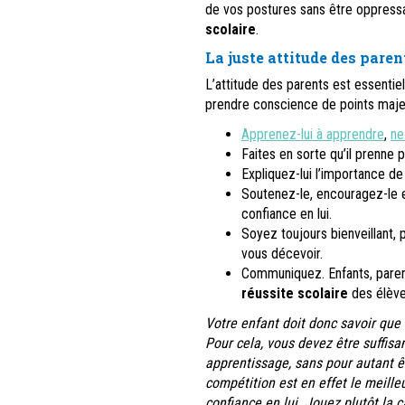
de vos postures sans être oppressan
scolaire
.
La juste attitude des parent
L’attitude des parents est essentie
prendre conscience de points majeu
Apprenez-lui à apprendre
,
ne
Faites en sorte qu’il prenne pla
Expliquez-lui l’importance de 
Soutenez-le, encouragez-le 
confiance en lui.
Soyez toujours bienveillant, 
vous décevoir.
Communiquez. Enfants, parents
réussite scolaire
des élève
Votre enfant doit donc savoir que s’
Pour cela, vous devez être suffis
apprentissage, sans pour autant êt
compétition est en effet le meille
confiance en lui. Jouez plutôt la 