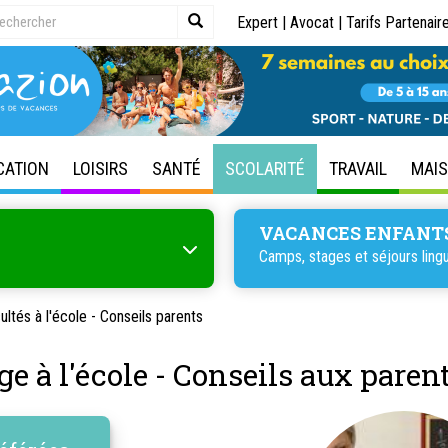
Expert
|
Avocat
|
Tarifs Partenair
CATION
LOISIRS
SANTÉ
SCOLARITÉ
TRAVAIL
MAI
VACANCES ENFANT
Camps, stages et séjours lingu
cultés à l'école - Conseils parents
ge à l'école - Conseils aux paren