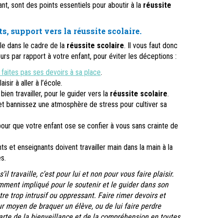
t, sont des points essentiels pour aboutir à la
réussite
s, support vers la réussite scolaire.
lle dans le cadre de la
réussite scolaire
. Il vous faut donc
rs par rapport à votre enfant, pour éviter les déceptions :
 faites pas ses devoirs à sa place
.
isir à aller à l’école.
bien travailler, pour le guider vers la
réussite scolaire
.
et bannissez une atmosphère de stress pour cultiver sa
pour que votre enfant ose se confier à vous sans crainte de
 et enseignants doivent travailler main dans la main à la
s.
il travaille, c’est pour lui et non pour vous faire plaisir.
amment impliqué pour le soutenir et le guider dans son
re trop intrusif ou oppressant. Faire rimer devoirs et
ur moyen de braquer un élève, ou de lui faire perdre
carte de la bienveillance et de la compréhension en toutes