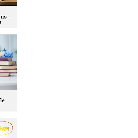
ns -
s
le