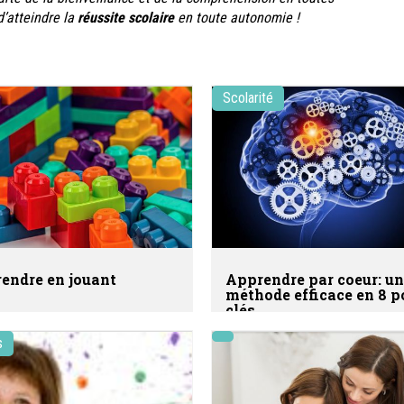
d’atteindre la
réussite scolaire
en toute autonomie !
Scolarité
endre en jouant
Apprendre par coeur: u
méthode efficace en 8 p
clés
s