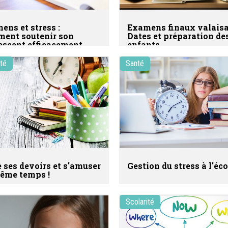
ens et stress :
Examens finaux valaisa
ent soutenir son
Dates et préparation de
escent efficacement
enfants
ité
Santé
e ses devoirs et s'amuser
Gestion du stress à l'éco
ême temps !
Scolarité