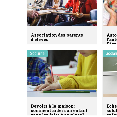
Association des parents
Auto
d'élèves
l'au
l'éco
Scolarité
Scolar
Devoirs à la maison:
Éche
comment aider son enfant
solu
sans les faire à sa place?
enfa