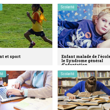
Scolarité
nt et sport
Enfant malade de l’écol
le Syndrome général
d’adaptation
ité
Scolarité