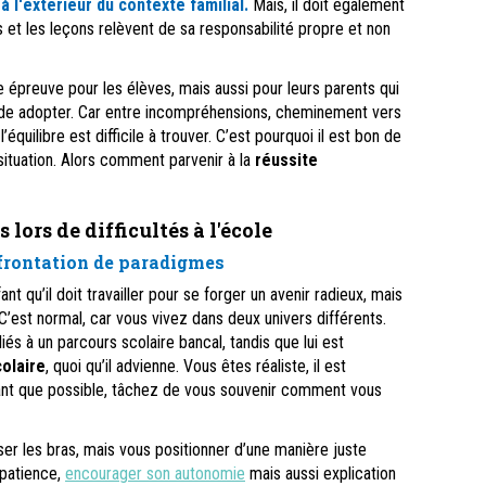
à l'extérieur du contexte familial.
Mais, il doit également
 et les leçons relèvent de sa responsabilité propre et non
e épreuve pour les élèves, mais aussi pour leurs parents qui
tude adopter. Car entre incompréhensions, cheminement vers
’équilibre est difficile à trouver. C’est pourquoi il est bon de
situation. Alors comment parvenir à la
réussite
 lors de difficultés à l'école
nfrontation de paradigmes
t qu’il doit travailler pour se forger un avenir radieux, mais
’est normal, car vous vivez dans deux univers différents.
és à un parcours scolaire bancal, tandis que lui est
colaire
, quoi qu’il advienne. Vous êtes réaliste, il est
utant que possible, tâchez de vous souvenir comment vous
ser les bras, mais vous positionner d’une manière juste
 patience,
encourager son autonomie
mais aussi explication