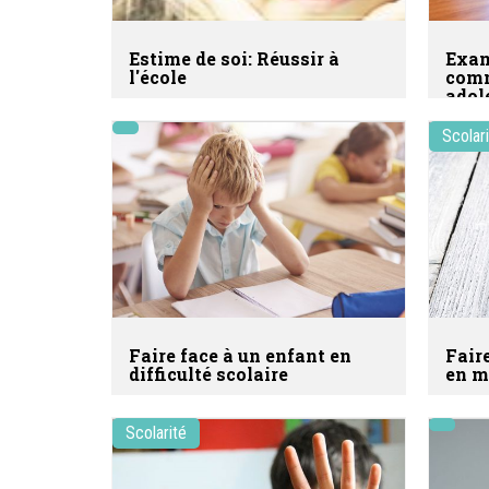
Estime de soi: Réussir à
Exam
l'école
comm
adol
Scolar
Faire face à un enfant en
Fair
difficulté scolaire
en m
Scolarité