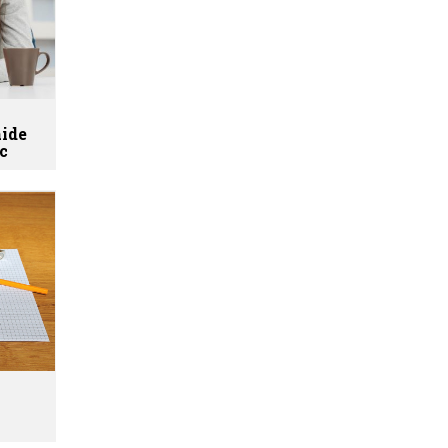
aide
ec