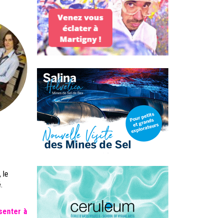
 le
.
senter à