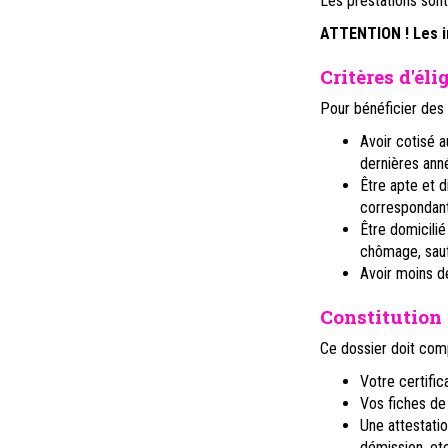
Les prestations sont
ATTENTION ! Les i
Critères d'él
Pour bénéficier des 
Avoir cotisé 
dernières ann
Être apte et d
correspondant 
Être domicilié
chômage, sauf 
Avoir moins de
Constitution 
Ce dossier doit com
Votre certifica
Vos fiches de 
Une attestatio
démission, etc