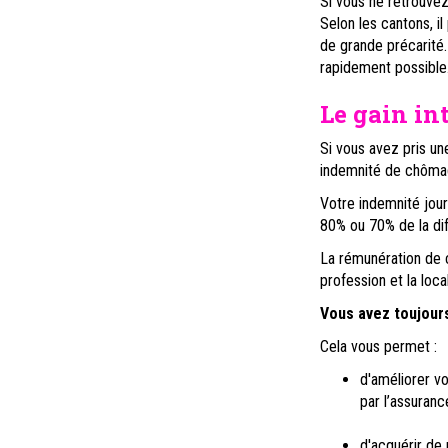
Si vous ne retrouvez 
Selon les cantons, i
de grande précarité.
rapidement possible
Le gain in
Si vous avez pris une
indemnité de chômage
Votre indemnité jou
80% ou 70% de la dif
La rémunération de c
profession et la local
Vous avez toujours
Cela vous permet :
d'améliorer vo
par l’assuran
d'acquérir de 