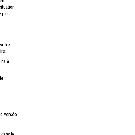
ent.
ituation
e plus
 votre
ire.
ins à
la
re versée
 dans le