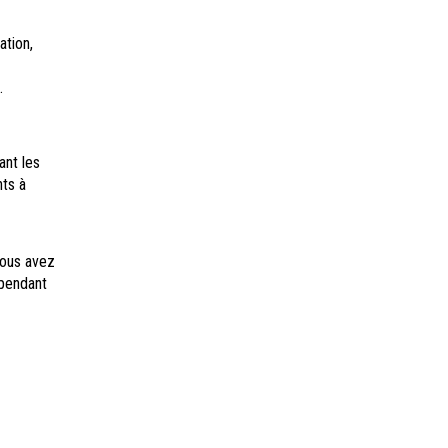
ation,
.
ant les
nts à
vous avez
 pendant