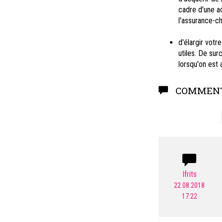
cadre d'une a
l'assurance-c
d'élargir votr
utiles. De sur
lorsqu'on est
COMMENT
Ifrits
22.08.2018
17:22