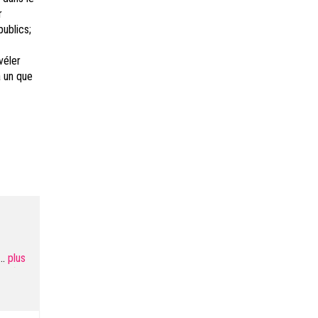
r
publics;
véler
à un que
-end ou
...
ersa)?