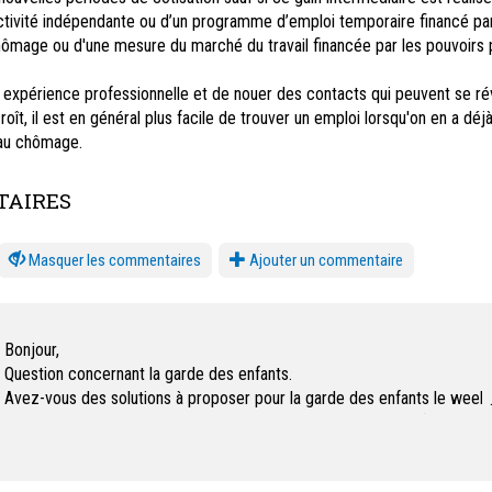
ctivité indépendante ou d’un programme d’emploi temporaire financé pa
hômage ou d'une mesure du marché du travail financée par les pouvoirs 
e expérience professionnelle et de nouer des contacts qui peuvent se ré
croît, il est en général plus facile de trouver un emploi lorsqu'on en a déj
 au chômage.
AIRES
les commentaires
Ajouter un commentaire
Bonjour,
Question concernant la garde des enfants.
Avez-vous des solutions à proposer pour la garde des enfants le week
en soirée et qu'elles sont les obligations légale envers l'ORP (et vise v
Meilleures salutations,