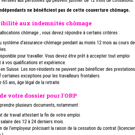
 versées aux personnes qui peuvent justifier de 12 mois de cotisations.
ndépendants ne bénéficient pas de cette couverture chômage.
igibilité aux indemnités chômage
allocations chômage , vous devez répondre à certains critères :
au système d’assurance-chômage pendant au moins 12 mois au cours de
ées.
isponible pour travailler. Vous devez être prêt à accepter tout emploi
à vos qualifications et expérience.
 en Suisse. Les non-résidents ne peuvent pas bénéficier des prestation
certaines exceptions pour les travailleurs frontaliers.
 65 ans, âge légal de la retraite.
de votre dossier pour l'ORP
prendre plusieurs documents, notamment :
t de travail attestant la fin de votre emploi.
salaire des 12 à 24 derniers mois.
n de l’employeur précisant la raison de la cessation du contrat (licencie
.).