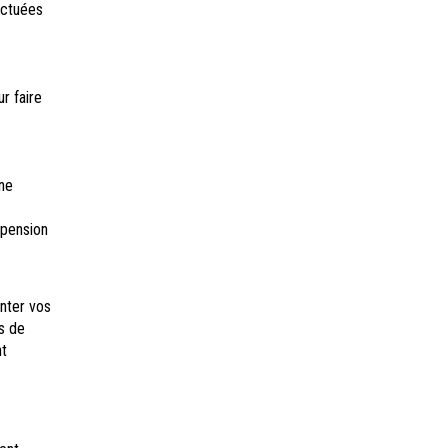
ectuées
r faire
ne
spension
nter vos
s de
nt