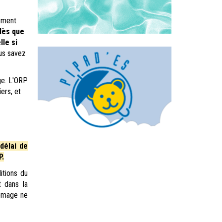
dement
dès que
lle si
ous savez
ge. L'ORP
ers, et
délai de
P.
itions du
t dans la
hômage ne