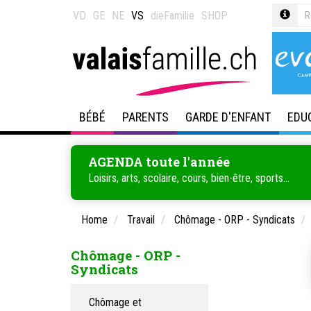
VD
GE
NE
VS
dieFamilie
SHOP
BÉBÉ
PARENTS
GARDE D'ENFANT
EDU
AGENDA toute l'année
Loisirs, arts, scolaire, cours, bien-être, sports...
Home
Travail
Chômage - ORP - Syndicats
Chômage - ORP -
Syndicats
Chômage et