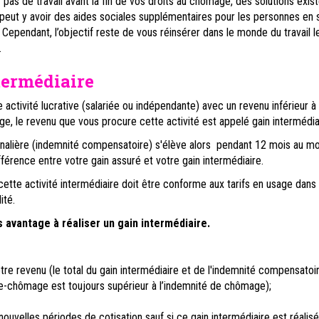
pas de travail avant la fin de vos droits au chômage, des solutions exist
l peut y avoir des aides sociales supplémentaires pour les personnes en s
 Cependant, l’objectif reste de vous réinsérer dans le monde du travail l
.
termédiaire
 activité lucrative (salariée ou indépendante) avec un revenu inférieur à
, le revenu que vous procure cette activité est appelé gain intermédia
rnalière (indemnité compensatoire) s'élève alors pendant 12 mois au mo
férence entre votre gain assuré et votre gain intermédiaire.
ette activité intermédiaire doit être conforme aux tarifs en usage dans 
ité.
 avantage à réaliser un gain intermédiaire.
tre revenu (le total du gain intermédiaire et de l'indemnité compensatoi
ce-chômage est toujours supérieur à l’indemnité de chômage);
nouvelles périodes de cotisation sauf si ce gain intermédiaire est réalisé