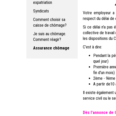
expatriation
Syndicats
Votre employeur a 
respect du délai de
Comment choisir sa
caisse de chômage?
Si ce délai n'a pas 
collective de travail
Je suis au chômage.
les dispositions du 
Comment réagir?
C'est à dire:
Assurance chômage
Pendant la pér
quel jour)
P
remière anné
fin d'un mois)
2ème - 9ème an
A partir de10 
Il existe également u
service civil ou le s
Dès l'annonce de l