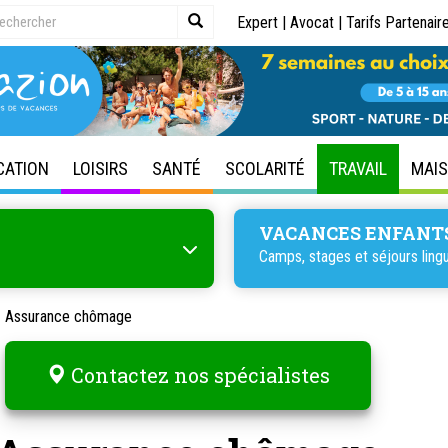
Expert
|
Avocat
|
Tarifs Partenair
CATION
LOISIRS
SANTÉ
SCOLARITÉ
TRAVAIL
MAI
VACANCES ENFANT
Camps, stages et séjours lingu
Assurance chômage
Contactez nos spécialistes