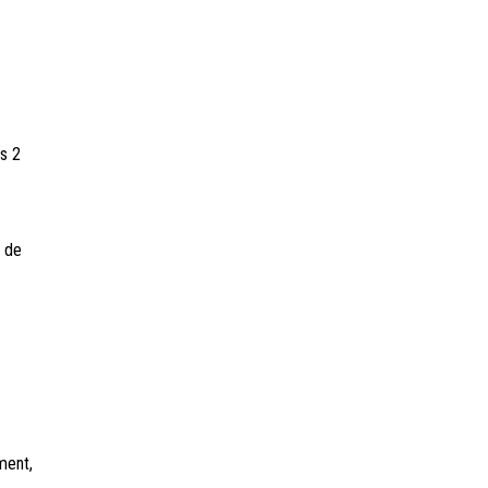
s 2
s de
ment,