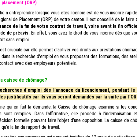
de placement (ORP)
e à entreprendre lorsque vous êtes licencié est de vous inscrire rapi
égional de Placement (ORP) de votre canton. Il est conseillé de le faire
nce de la fin de votre contrat de travail, voire avant la fin officie
de de préavis.
En effet, vous avez le droit de vous inscrire dès que v
tôt sans emploi.
P est cruciale car elle permet d'activer vos droits aux prestations chôma
dans la recherche d'emploi en vous proposant des formations, des ateli
contact avec des employeurs potentiels.
sa caisse de chômage?
herches d'emploi dès l'annonce du licenciement, pendant le 
s justificatifs car ils vous seront demandés par la suite par l’OR
e qui en fait la demande, la Caisse de chômage examine si les cond
s sont remplies. Dans l’affirmative, elle procède à l’indemnisation e
cision formelle pouvant faire l’objet d’une opposition. La caisse de c
qu'à la fin du rapport de travail.