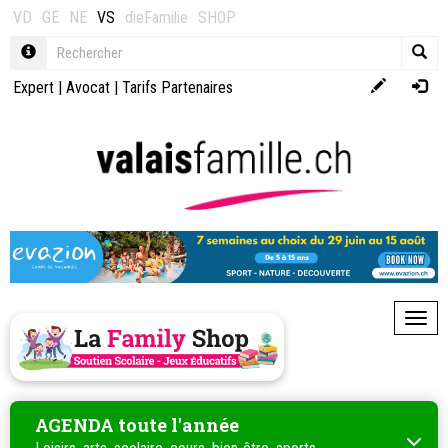
VD
GE
NE
VS
dieFamilie
SHOP
Expert
|
Avocat
|
Tarifs Partenaires
Toggl
AGENDA toute l'année