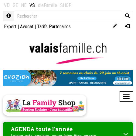
VD
GE
NE
VS
dieFamilie
SHOP
Expert
|
Avocat
|
Tarifs Partenaires
Toggl
AGENDA toute l'année