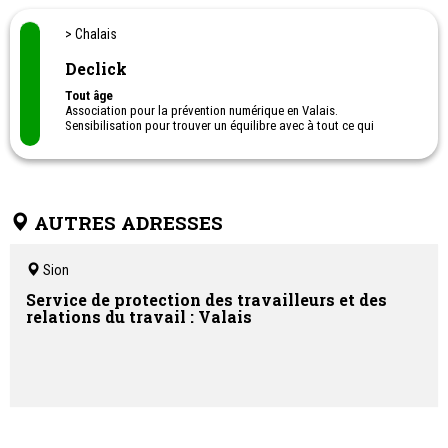
Harcèlement scolaire / professionnel
Gestion du stress
> Chalais
Estime de soi
Testing (Intérêts scolaires/professionnels, personnalité, QI,
Declick
TDAH…)
Tout âge
Association pour la prévention numérique en Valais.
Sensibilisation pour trouver un équilibre avec à tout ce qui
concerne le numérique : Réseaux Sociaux, Internet, Jeux en ligne,
utilisation d'écrans, smartphones, lutte contre le
cyberharcèlement...
Le but est également d'établir un échange préventif, avec des
ateliers parents-enfants.
AUTRES ADRESSES
Sion
Service de protection des travailleurs et des
relations du travail : Valais