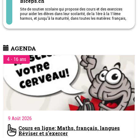
Biceps.ch
Site de soutien scolaire qui propose des cours et des exercices
pour aider les élèves dans leur scolarité, de la 1ère à la 11ème
harmos, et jusqu'à la maturité, dans toutes les matières: français,
maths, anglai, allemand, sciences ... Cours et exercices en ligne (E-
Learning).
Biceps est également une précieuse aide pour les parents qui
désirent avoir des outils complémentaires à ceux proposés à
l'école. Avec cette aide scolaire, les enfants peuvent suivre le
programme de l'école, s'exercer et faire des révisions. Le contenu
AGENDA
de Biceps évolue et s'enrichit de nouveaux outils régulièrement.
4 - 16 ans
9 Août 2026
Cours en ligne: Maths, français, langues
Réviser et s'exercer