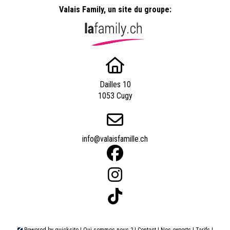
Valais Family, un site du groupe:
Dailles 10
1053 Cugy
info@valaisfamille.ch
Powered by
quicksite
|
Qui sommes-nous ?
|
Contact
|
Nos experts
|
Tarifs
|