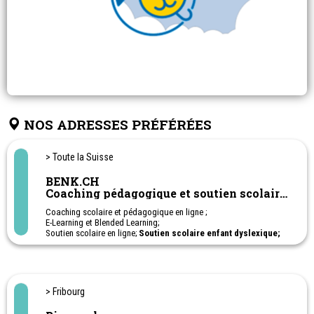
NOS ADRESSES PRÉFÉRÉES
> Toute la Suisse
BENK.CH
Coaching pédagogique et soutien scolaire
en ligne
Coaching scolaire et pédagogique en ligne ;
E-Learning et Blended Learning;
Soutien scolaire en ligne;
Soutien scolaire enfant dyslexique;
Soutien scolaire enfant TDAH; Soutien scolaire enfant haut-
potentiel - HPI;
Cours privés sur-mesure: français, anglais, allemand,
mathématiques et sciences, histoire, géographie, citoyenneté;
1ère à 11ème Harmos. Apprentissage - Post-obligatoire
> Fribourg
Ateliers en ligne pour aider les parents à soutenir leurs enfants à
l'école.