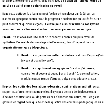
En simple, le e-learning ça fonctionne mais avec
un coach en ligne qui offre un
suivi de qualité et une valorisation du travail
.
Dans cette optique, le e-learning peut facilement remplacer un répétiteur. La
matière en ligne peut contenir tout le programme scolaire (ce qu’un répétiteur ne
peut assurer en quelques leçons).
L’élève peut ainsi travailler à son rythme
sans contrainte d’horaire et obtenir un suivi personnalisé en ligne.
Flexibilité et accessibilité
sont deux concepts phares qui permettent de
synthétiser l'ensemble des avantages de l'e-learning, tant d’un point de vue
organisationnel que pédagogique
.
flexibilité organisationnelle:
dans le temps et dans l'espace ("où
je veux et quand je veux");
flexibilité cognitive et pédagogique:
"ce dont j’ai besoin,
comme j'en ai besoin et quand j’en ai besoin" (personnalisation,
modularisation, temps d’études, polyvalence éducative, etc.).
De plus,
les coûts des formations e-learning sont relativement faibles
par
rapport aux formations traditionnelles, il n'y a pas de frais de déplacement, ni
d’heures de formations, ou de perte en cas d’absence aux cours, etc. Les gains
globaux en regard de la qualité et de la quantité des contenus pédagogiques ainsi