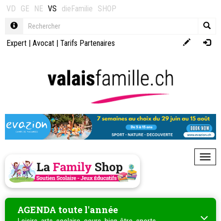
VD
GE
NE
VS
dieFamilie
SHOP
Expert
|
Avocat
|
Tarifs Partenaires
Toggl
AGENDA toute l'année