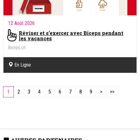
12 Août 2026
Réviser et s'exercer avec Biceps pendant
les vacances
Biceps.ch
En Ligne
1
2
3
4
5
6
7
8
9
>
>>