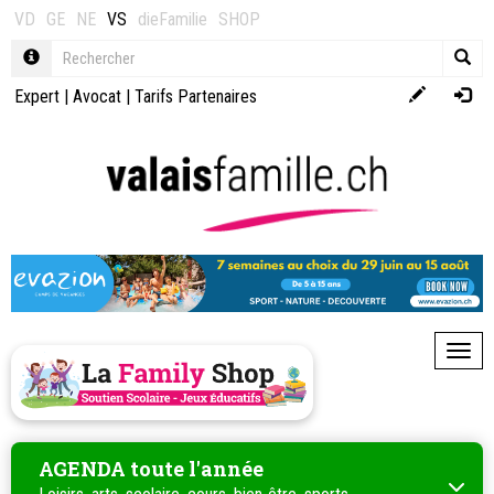
VD
GE
NE
VS
dieFamilie
SHOP
Expert
|
Avocat
|
Tarifs Partenaires
Toggl
AGENDA toute l'année