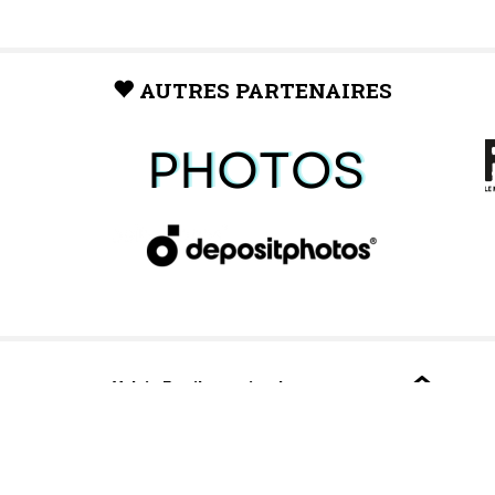
AUTRES PARTENAIRES
Valais Family, un site du
groupe:
Dailles 10
1053 Cugy