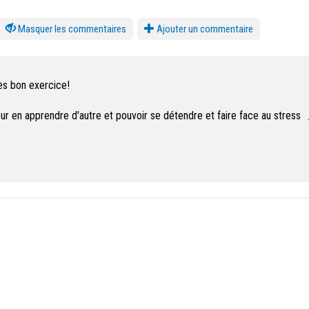
les commentaires
Ajouter un commentaire
ès bon exercice!
ur en apprendre d'autre et pouvoir se détendre et faire face au stress n
 et n'importe quand --> www.amplitudemotion.ch