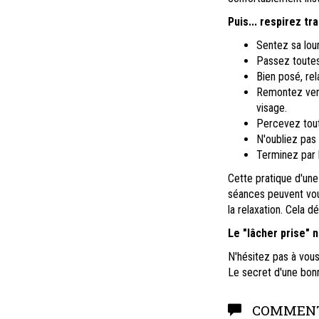
Puis... respirez tr
Sentez sa lour
Passez toutes 
Bien posé, re
Remontez vers 
visage.
Percevez toute
N'oubliez pas 
Terminez par 
Cette pratique d'une
séances peuvent vous
la relaxation. Cela
Le "lâcher prise" 
N'hésitez pas à vous
Le secret d'une bonn
COMMENT