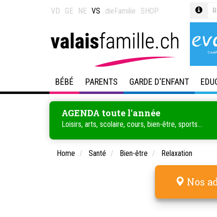
VD
GE
NE
VS
dieFamilie
SHOP
BÉBÉ
PARENTS
GARDE D'ENFANT
EDU
AGENDA toute l'année
Loisirs, arts, scolaire, cours, bien-être, sports...
Home
Santé
Bien-être
Relaxation
Nos ad