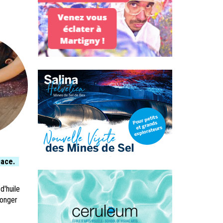
icace.
d'huile
longer