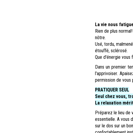
La vie nous fatigu
Rien de plus normal!
nôtre.
Usé, tordu, malmené p
étouffé, sclérosé.
Que d'énergie vous fa
Dans un premier tem
l'apprivoiser. Apai
permission de vous p
PRATIQUER SEUL
Seul chez vous, tr
La relaxation méri
Préparez le lieu de v
essentielle. A vous 
sur le dos sur un bon
confortablement ins