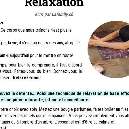
Relaxation
écrit par
Lafamily.ch
e?
 Ce corps que nous traînons n'est plus le
ar la vie, il s'est, au cours des ans, atrophié,
ut-il aujourd'hui pour le mettre en route!
ps, pour bien le comprendre, il faut d'abord
sez-vous. Faites-vous du bien. Donnez-vous la
oser...
Relaxez-vous!
ouvez la détente...
Voici une technique de relaxation de base eff
te une pièce odorante, intime et accueillante.
otre choix avec soin. Mettez une bougie parfumée, faites brûler un filet 
de trouver les rituels qui vous apaisent. Vous pouvez simplement vous al
 tapis ou à l'ombre d'un arbre. L'essentiel est d'être au calme et
tallé.