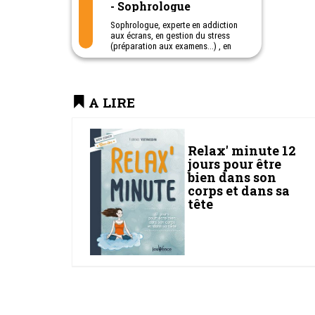
- Sophrologue
Sophrologue, experte en addiction
aux écrans, en gestion du stress
(préparation aux examens...) , en
concentration
Florence Vertanessian,
sophrologue, accompagne
également les petits et les grands à
A LIRE
vivre une relation équilibrée aux
écrans.
Les rendez-vous se déroulent en
visio-consultation.
Des séances efficaces, des résultats
Relax' minute 12
rapides.
jours pour être
bien dans son
corps et dans sa
tête