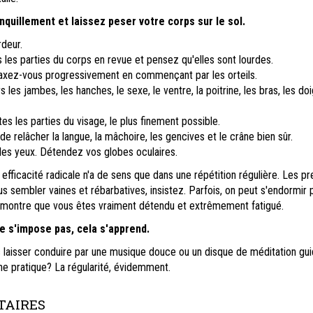
anquillement et laissez peser votre corps sur le sol.
deur.
les parties du corps en revue et pensez qu'elles sont lourdes.
laxez-vous progressivement en commençant par les orteils.
les jambes, les hanches, le sexe, le ventre, la poitrine, les bras, les doig
s les parties du visage, le plus finement possible.
de relâcher la langue, la mâchoire, les gencives et le crâne bien sûr.
les yeux. Détendez vos globes oculaires.
 efficacité radicale n'a de sens que dans une répétition régulière. Les p
 sembler vaines et rébarbatives, insistez. Parfois, on peut s'endormir
 démontre que vous êtes vraiment détendu et extrêmement fatigué.
ne s'impose pas, cela s'apprend.
 laisser conduire par une musique douce ou un disque de méditation gui
e pratique? La régularité, évidemment.
AIRES