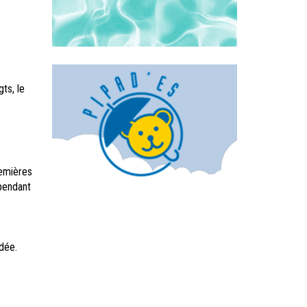
ts, le
remières
 pendant
dée.