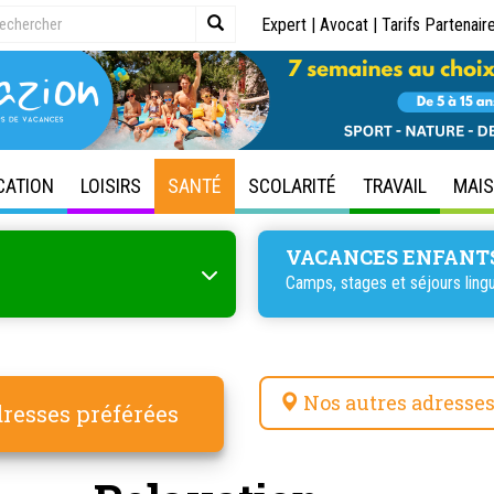
Expert
|
Avocat
|
Tarifs Partenair
CATION
LOISIRS
SANTÉ
SCOLARITÉ
TRAVAIL
MAI
VACANCES ENFANT
Camps, stages et séjours lingu
Nos autres adresse
resses préférées