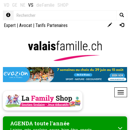
VD
GE
NE
VS
dieFamilie
SHOP
Expert
|
Avocat
|
Tarifs Partenaires
Toggl
AGENDA toute l'année