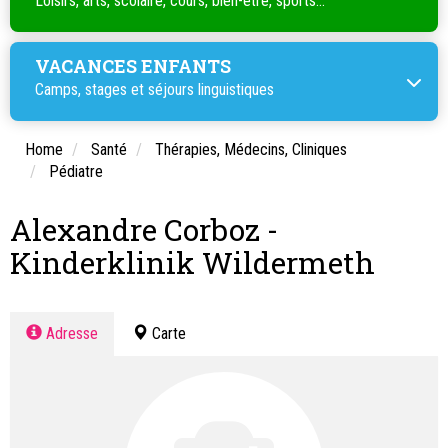
Loisirs, arts, scolaire, cours, bien-être, sports...
VACANCES ENFANTS
Camps, stages et séjours linguistiques
Home
Santé
Thérapies, Médecins, Cliniques
Pédiatre
Alexandre Corboz -
Kinderklinik Wildermeth
Adresse
Carte