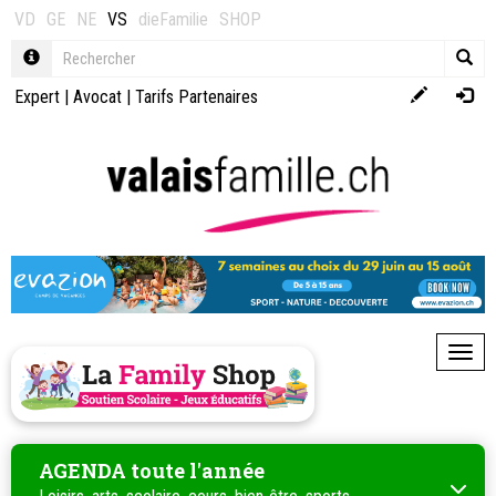
VD
GE
NE
VS
dieFamilie
SHOP
Expert
|
Avocat
|
Tarifs Partenaires
Toggl
AGENDA toute l'année