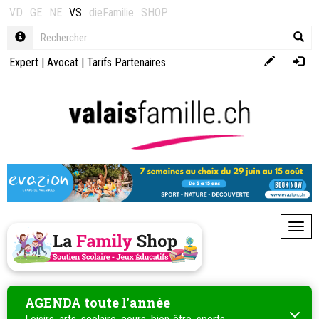
VD
GE
NE
VS
dieFamilie
SHOP
Expert
|
Avocat
|
Tarifs Partenaires
Toggl
AGENDA toute l'année