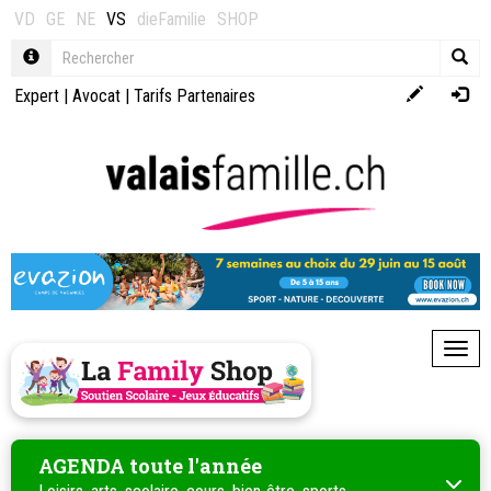
VD
GE
NE
VS
dieFamilie
SHOP
Expert
|
Avocat
|
Tarifs Partenaires
Toggl
AGENDA toute l'année