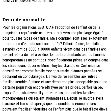
Ainsi va la nouvelle vie de famille.
Désir de normalité
Pour les organisations LGBTQIA+, l’adoption de l’enfant du·de la
conjoint·e·x représente un premier pas vers une plus large égalité
pour tous les types de famille. Mais combien sont-elles exactement
et combien d'enfants sont concernés? Difficile à dire, les chiffres
estimés vont de 6000 à 30000 enfants vivant dans des familles arc-
en-ciel. «On a du mal à évaluer le nombre d’enfants car les familles
homoparentales ne sont pas spécifiquement prises en compte dans
les statistiques, observe Mme Theytaz Grandjean. Certaines se
considèrent comme famille monoparentale, d’autres pacsées se
déclarent en concubinage». L’envie de ressembler aux autres
familles semble légitime et une démarche plus acceptable pour une
certaine population encore effrayée par les prides, parfois un peu
trop «démonstratives». Il y a trente ans, ce sont les familles
monoparentales qui étaient stigmatisées. Depuis, le divorce s’est
banalisé et l’on s’est aperçu que les conditions économiques
pouvaient fragiliser l’équilibre de l’enfant plus que le fait d’être élevé