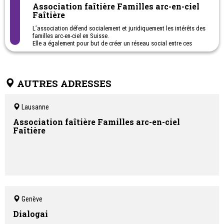
Association faîtière Familles arc-en-ciel
Faîtière
L’association défend socialement et juridiquement les intérêts des
familles arc-en-ciel en Suisse.
Elle a également pour but de créer un réseau social entre ces
familles et les personnes ou organisations intéressées en Suisse
et à l’étranger.
Par son travail de communication et sa présence sur le terrain, elle
contribue à faire connaître l’existence des familles arc-en-ciel.
AUTRES ADRESSES
Différents services de conseil pour les familles et les personnes
intéressées sont actuellement mis en place.
Lausanne
Nouveau! Une brochure d'information Familles arc-en-ciel dans le
canton de Vaud est à votre disposition gratuitement.
Association faîtière Familles arc-en-ciel
Vous pouvez la télécharger gratuitement commander à
Faîtière
vaud@famillesarcenciel.ch
Genève
Dialogai