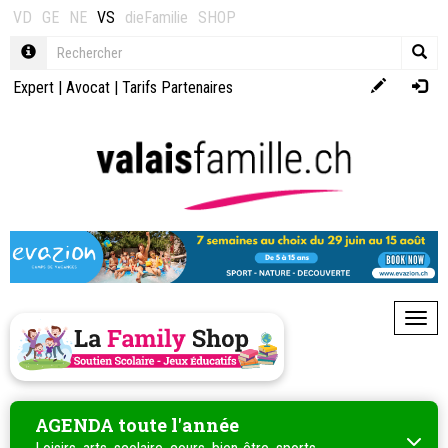
VD
GE
NE
VS
dieFamilie
SHOP
Expert
|
Avocat
|
Tarifs Partenaires
Toggl
AGENDA toute l'année