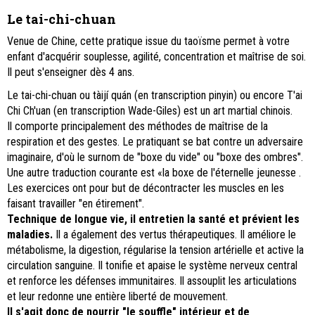
Le tai-chi-chuan
Venue de Chine, cette pratique issue du taoïsme permet à votre
enfant d'acquérir souplesse, agilité, concentration et maîtrise de soi.
Il peut s'enseigner dès 4 ans.
Le tai-chi-chuan ou tàijí quán (en transcription pinyin) ou encore T'ai
Chi Ch'uan (en transcription Wade-Giles) est un art martial chinois.
Il comporte principalement des méthodes de maîtrise de la
respiration et des gestes. Le pratiquant se bat contre un adversaire
imaginaire, d'où le surnom de "boxe du vide" ou "boxe des ombres".
Une autre traduction courante est «la boxe de l'éternelle jeunesse .
Les exercices ont pour but de décontracter les muscles en les
faisant travailler "en étirement".
Technique de longue vie, il entretien la santé et prévient les
maladies.
Il a également des vertus thérapeutiques. Il améliore le
métabolisme, la digestion, régularise la tension artérielle et active la
circulation sanguine. Il tonifie et apaise le système nerveux central
et renforce les défenses immunitaires. Il assouplit les articulations
et leur redonne une entière liberté de mouvement.
Il s'agit donc de nourrir "le souffle" intérieur et de