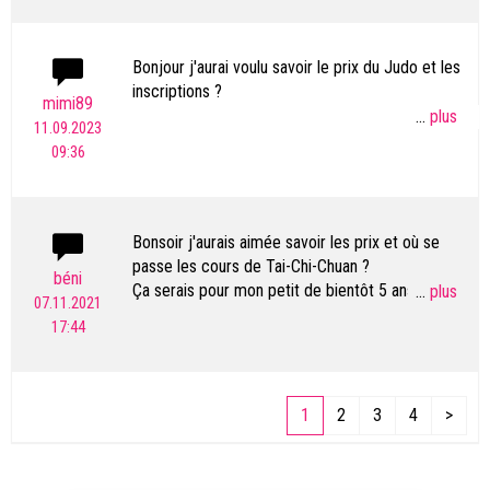
Bonjour j'aurai voulu savoir le prix du Judo et les
inscriptions ?
mimi89
...
11.09.2023
Merci
09:36
Bonsoir j'aurais aimée savoir les prix et où se
passe les cours de Tai-Chi-Chuan ?
béni
Ça serais pour mon petit de bientôt 5 ans pour
...
07.11.2021
l'aider à se canaliser , à être patient discipline
17:44
ect... car il est un nerveux et trop exciter.
Merci pour votre réponse à venir et une bonne
fin de dimanche.
1
2
3
4
>
Bénédicte Moullet.