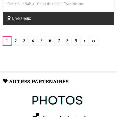
Karaté Club Valais - Cours de Karaté - Tous niveaux
Divers lieux
1
2
3
4
5
6
7
8
9
>
>>
AUTRES PARTENAIRES