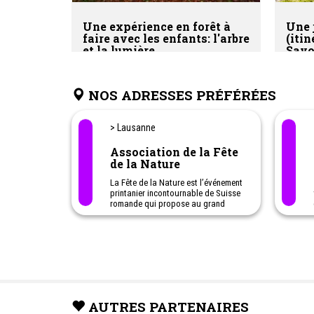
Une expérience en forêt à
Une 
faire avec les enfants: l'arbre
(itin
et la lumière
Savo
La T
dans
forêt
NOS ADRESSES PRÉFÉRÉES
> Lausanne
Association de la Fête
de la Nature
La Fête de la Nature est l’événement
printanier incontournable de Suisse
romande qui propose au grand
public des activités nature
gratuites.
AUTRES PARTENAIRES