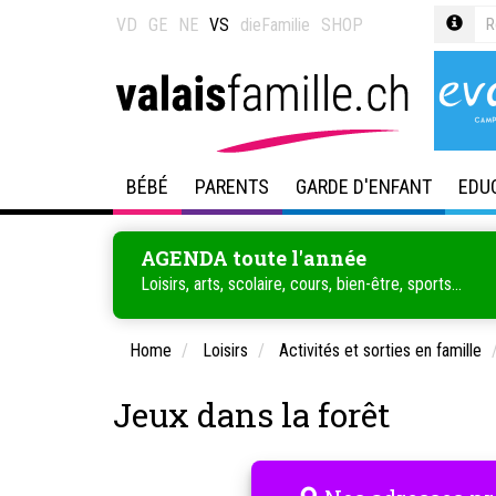
VD
GE
NE
VS
dieFamilie
SHOP
BÉBÉ
PARENTS
GARDE D'ENFANT
EDU
AGENDA toute l'année
Loisirs, arts, scolaire, cours, bien-être, sports...
Home
Loisirs
Activités et sorties en famille
Jeux dans la forêt