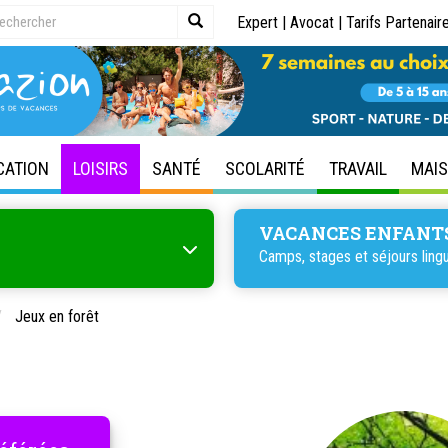
Expert
|
Avocat
|
Tarifs Partenair
CATION
LOISIRS
SANTÉ
SCOLARITÉ
TRAVAIL
MAI
VACANCES ENFANT
Camps, stages et séjours lingu
Jeux en forêt