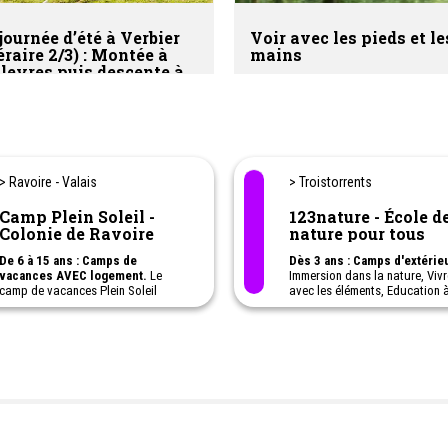
journée d’été à Verbier
Voir avec les pieds et le
éraire 2/3) : Montée à
mains
leyres puis descente à
zoumaz + Promenade
 l’Espace Nature en
> Ravoire - Valais
> Troistorrents
Camp Plein Soleil -
123nature - École de la
Colonie de Ravoire
nature pour tous
De 6 à 15 ans : Camps de
Dès 3 ans : Camps d'extérie
vacances AVEC logement.
Le
Immersion dans la nature, Vivr
camp de vacances Plein Soleil
avec les éléments, Education 
organise différents séjours de
l'environnement, Tir à l'arc,
vacances multiactivités d’une à
Excursion en montagne..
deux semaines durant l’année (été,
automne et hiver) pour les enfants
Ateliers à la journée, au week
de 6 à 12 ans et les adolescents de
ou camps de vacances pour
13 à 15 ans.
quelques jours voir la semaine