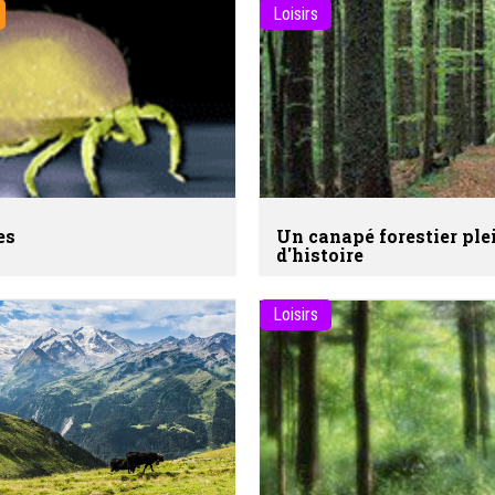
Loisirs
es
Un canapé forestier ple
d'histoire
Loisirs