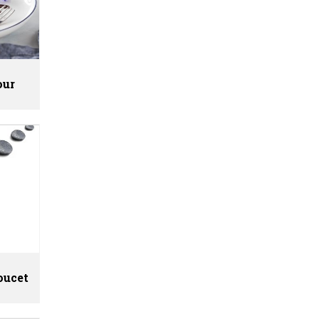
our
Poucet