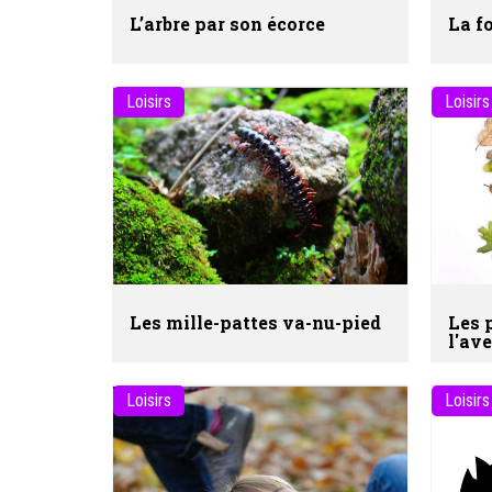
L’arbre par son écorce
La f
Loisirs
Loisirs
Les mille-pattes va-nu-pied
Les 
l'ave
Loisirs
Loisirs