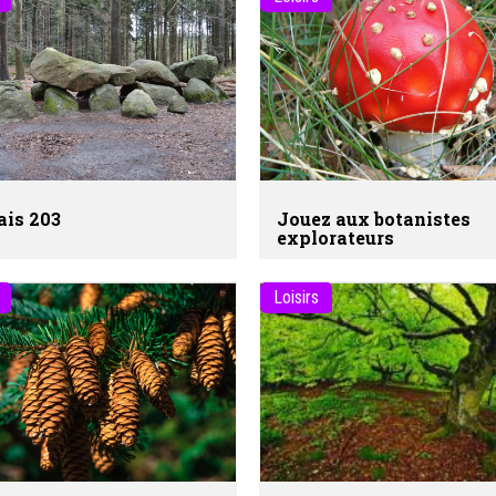
is 203
Jouez aux botanistes
explorateurs
Loisirs