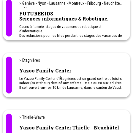
> Genève - Nyon - Lausanne - Montreux - Fribourg - Neuchâtel
et Sion
FUTUREKIDS
Sciences informatiques & Robotique.
Cours à l'année, stages de vacances de robotique et
d'informatique.
Des réductions pour les filles pendant les stages des vacances de
février et mars/avril.
De 5 à 16 ans : création de jeux vidéo, programmation, robotique,
animation, conception 3D...
Activités STEM
> Etagnières
INSCRIPTIONS EN LIGNE DEPUIS NOTRE SITE WEB
Yazoo Family Center
Le Yazoo Family Center d’Étagnières est un grand centre de loisirs
indoor (en intérieur) destiné aux enfants… mais aussi aux adultes.
Il se trouve à environ 10 km de Lausanne, dans le canton de Vaud.
> Thielle-Wavre
Yazoo Family Center Thielle - Neuchâtel