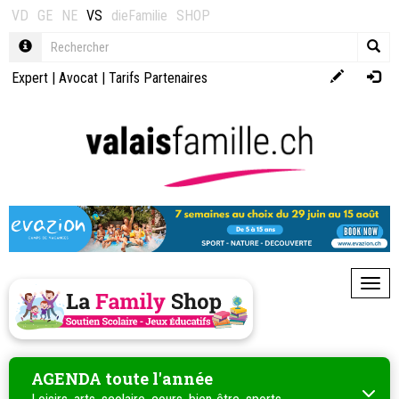
VD
GE
NE
VS
dieFamilie
SHOP
Expert
|
Avocat
|
Tarifs Partenaires
Toggl
AGENDA toute l'année