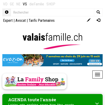
VD
GE
NE
VS
dieFamilie
SHOP
Expert
|
Avocat
|
Tarifs Partenaires
Toggl
AGENDA toute l'année