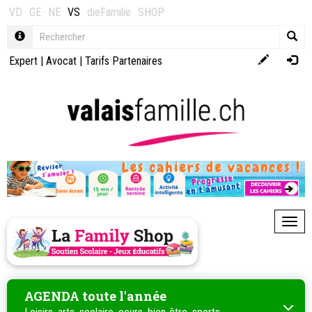
VD
GE
NE
VS
dieFamilie
SHOP
Expert
|
Avocat
|
Tarifs Partenaires
Toggl
AGENDA toute l'année