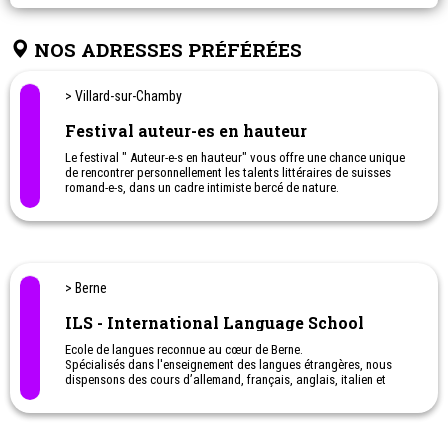
NOS ADRESSES PRÉFÉRÉES
> Villard-sur-Chamby
Festival auteur-es en hauteur
Le festival " Auteur-e-s en hauteur" vous offre une chance unique
de rencontrer personnellement les talents littéraires de suisses
romand-e-s, dans un cadre intimiste bercé de nature.
> Berne
ILS - International Language School
Ecole de langues reconnue au cœur de Berne.
Spécialisés dans l'enseignement des langues étrangères, nous
dispensons des cours d’allemand, français, anglais, italien et
espagnol aux jeunes dès la 5ème.
Séjours linguistiques pour étudiants internationaux et romands