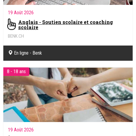
19 Août 2026
Anglais - Soutien scolaire et coaching
scolaire
BENK.CH
Coaching pédagogique et soutien scolaire en ligne
En ligne - Benk
8 - 18 ans
19 Août 2026