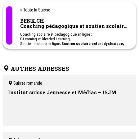
> Toute la Suisse
BENK.CH
Coaching pédagogique et soutien scolaire
en ligne
Coaching scolaire et pédagogique en ligne ;
E-Learning et Blended Learning;
Soutien scolaire en ligne;
Soutien scolaire enfant dyslexique;
Soutien scolaire enfant TDAH; Soutien scolaire enfant haut-
potentiel - HPI;
Cours privés sur-mesure: français, anglais, allemand,
mathématiques et sciences, histoire, géographie, citoyenneté;
AUTRES ADRESSES
1ère à 11ème Harmos. Apprentissage - Post-obligatoire
Ateliers en ligne pour aider les parents à soutenir leurs enfants à
l'école.
Suisse romande
Institut suisse Jeunesse et Médias – ISJM