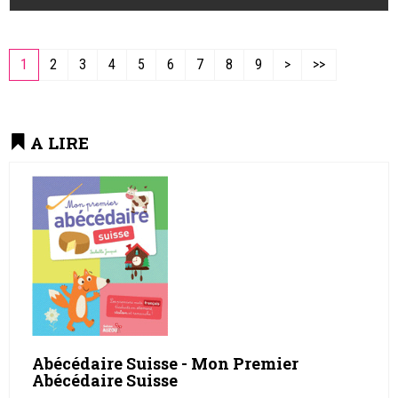
1
2
3
4
5
6
7
8
9
>
>>
A LIRE
Abécédaire Suisse - Mon Premier
Abécédaire Suisse