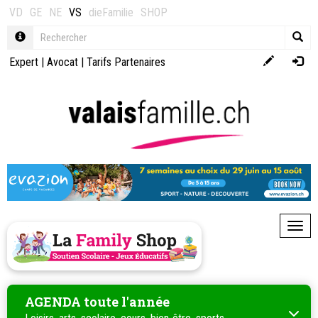
VD
GE
NE
VS
dieFamilie
SHOP
Expert
|
Avocat
|
Tarifs Partenaires
Toggl
AGENDA toute l'année