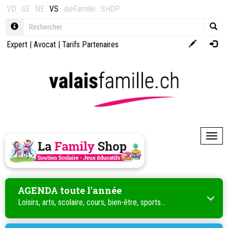
VD
GE
NE
VS
dieFamilie
SHOP
Expert
|
Avocat
|
Tarifs Partenaires
Toggl
AGENDA toute l'année
Loisirs, arts, scolaire, cours, bien-être, sports...