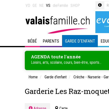
VD
GE
NE
VS
dieFamilie
SHOP
BÉBÉ
PARENTS
GARDE D'ENFANT
EDU
AGENDA toute l'année
Loisirs, arts, scolaire, cours, bien-être, sports...
Home
Garde d'enfant
Crèche - Nurserie - Gar
Garderie Les Raz-moquet
Adresse
Carte