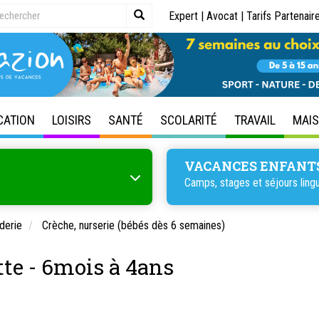
Expert
|
Avocat
|
Tarifs Partenair
CATION
LOISIRS
SANTÉ
SCOLARITÉ
TRAVAIL
MAI
VACANCES ENFANT
Camps, stages et séjours lingu
derie
Crèche, nurserie (bébés dès 6 semaines)
te - 6mois à 4ans