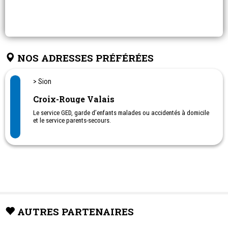
NOS ADRESSES PRÉFÉRÉES
> Sion
Croix-Rouge Valais
Le service GED, garde d’enfants malades ou accidentés à domicile
et le service parents-secours.
Garde d'urgence à domicile d'enfant malade si les parents doivent
travailler et ou si les parents sont malades ou traversent une
période difficile
Service des proche-aidants
Section valaisanne
Prévention santé, migrants
AUTRES PARTENAIRES