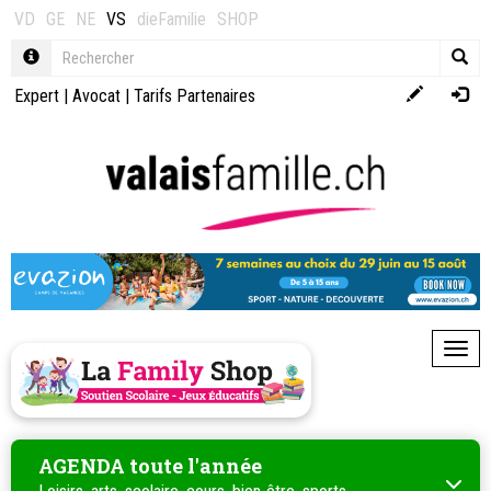
VD
GE
NE
VS
dieFamilie
SHOP
Expert
|
Avocat
|
Tarifs Partenaires
Toggl
AGENDA toute l'année