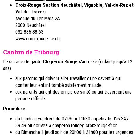
Croix-Rouge Section Neuchâtel, Vignoble, Val-de-Ruz et
Val-de-Travers
Avenue du 1er Mars 2A
2000 Neuchâtel
032 886 88 63
www.croix-rouge-ne.ch
Canton de Fribourg
Le service de garde
Chaperon Rouge
s'adresse (enfant jusqu'à 12
ans)
aux parents qui doivent aller travailler et ne savent à qui
confier leur enfant tombé subitement malade.
aux parents qui ont des ennuis de santé ou qui traversent une
période difficile.
Procédure
du Lundi au vendredi de 07h30 à 11h30 appelez le 026 347
39 49 ou écrivez à
chaperon.rouge@croix-rouge-fr.ch
du Dimanche à jeudi soir de 20h00 à 21h00 pour les urgences