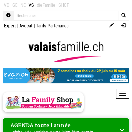
VD
GE
NE
VS
dieFamilie
SHOP
Expert
|
Avocat
|
Tarifs Partenaires
Toggl
AGENDA toute l'année