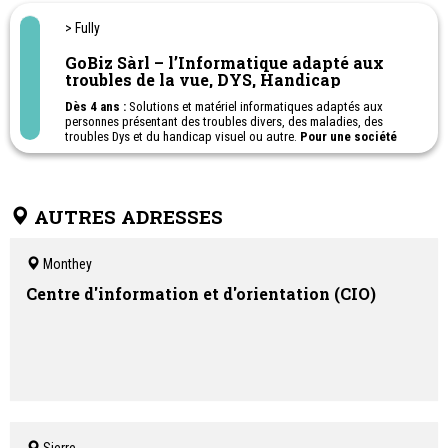
repas compris.
Une alternative à la scolarité obligatoire, ouverte aux enfants de
> Fully
10 à 16 ans, en fonction de leurs âges.
GoBiz Sàrl – l’Informatique adapté aux
troubles de la vue, DYS, Handicap
Dès 4 ans :
Solutions et matériel informatiques adaptés aux
personnes présentant des troubles divers, des maladies, des
troubles Dys et du handicap visuel ou autre.
Pour une société
inclusive.
Améliorez votre quotidien grâce à l'informatique !
AUTRES ADRESSES
Monthey
Centre d'information et d'orientation (CIO)