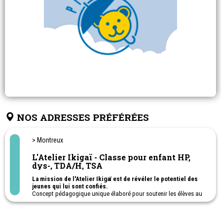
NOS ADRESSES PRÉFÉRÉES
> Montreux
L'Atelier Ikigaï - Classe pour enfant HP,
dys-, TDA/H, TSA
La mission de l'Atelier Ikigaï est de révéler le potentiel des
jeunes qui lui sont confiés.
Concept pédagogique unique élaboré pour soutenir les élèves au
profil neuroatypique (HP, dys-, TDA/H, TSA) en rupture scolaire ou
déscolarisés.
Ecole ouverte du lundi au vendredi (sauf le mercredi) de 9h à 15h,