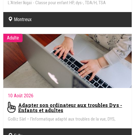
L'Atelier Ikigaï - Classe pour enfant HP, dys-, TDA/H, TSA
Montreux
Adulte
10 Août 2026
Adapter son ordinateur aux troubles Dys -
Enfants et adultes
GoBiz Sàrl – l’Informatique adapté aux troubles de la vue, DYS,
Handicap