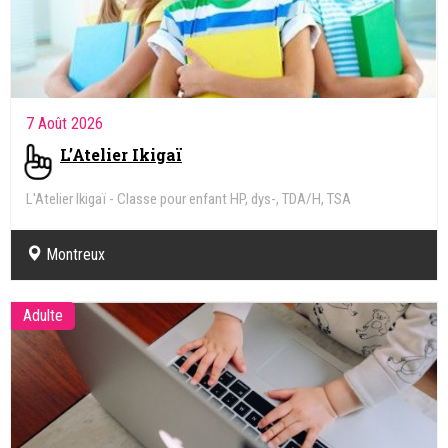
7 Août 2026
L’Atelier Ikigaï
L'Atelier Ikigaï - Classe pour enfant HP, dys-, TDA/H, TSA
Montreux
Adulte