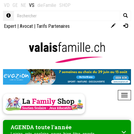
VD
GE
NE
VS
dieFamilie
SHOP
Expert
|
Avocat
|
Tarifs Partenaires
Toggl
AGENDA toute l'année