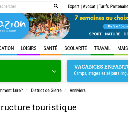
Expert
|
Avocat
|
Tarifs Partenair
CATION
LOISIRS
SANTÉ
SCOLARITÉ
TRAVAIL
MAI
VACANCES ENFANT
Camps, stages et séjours lingu
omment faire?
District de Sierre
Anniviers
tructure touristique