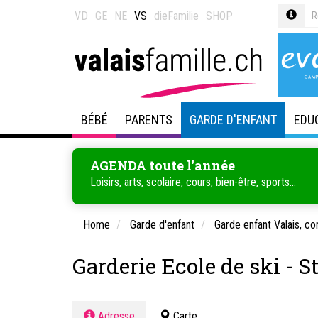
VD
GE
NE
VS
dieFamilie
SHOP
BÉBÉ
PARENTS
GARDE D'ENFANT
EDU
AGENDA toute l'année
Loisirs, arts, scolaire, cours, bien-être, sports...
Home
Garde d'enfant
Garde enfant Valais, c
Garderie Ecole de ski - S
Adresse
Carte