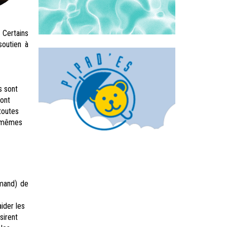
 Certains
soutien à
s sont
sont
toutes
s mêmes
omand) de
ider les
sirent