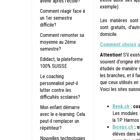
avenir après l’école?
exemple).
Comment réagir face à
un 1er semestre
Les matières sont 
difficile?
sont gratuits, d'a
domicile.
Comment remonter sa
moyenne au 2ème
Comment choisir un
semestre?
Attention!
S'il exis
Edidact, la plateforme
souvent d'origine ét
100% SUISSE
étudiés de manière s
les branches, et il 
Le coaching
que ceux utilisés en
personnalisé peut-il
Voici les sites suiss
lutter contre les
difficultés scolaires?
Benk.ch :
coa
Mon enfant démarre
Les modules 
avec le e-learning. Cela
la 1P Harmos 
peut-il remplacer un
Biceps.ch
:
s
répétiteur?
élèves dans le
Nouvelles technologies