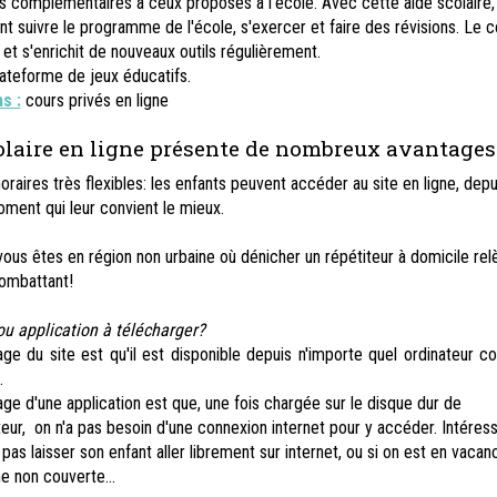
ls complémentaires à ceux proposés à l'école. Avec cette aide scolaire,
t suivre le programme de l'école, s'exercer et faire des révisions. Le 
 et s'enrichit de nouveaux outils régulièrement.
lateforme de jeux éducatifs.
s :
cours privés en ligne
olaire en ligne présente de nombreux avantages
oraires très flexibles: les enfants peuvent accéder au site en ligne, depu
ment qui leur convient le mieux.
vous êtes en région non urbaine où dénicher un répétiteur à domicile rel
combattant!
 ou application à télécharger?
age du site est qu'il est disponible depuis n'importe quel ordinateur c
.
age d'une application est que, une fois chargée sur le disque dur de
ateur, on n'a pas besoin d'une connexion internet pour y accéder. Intéress
 pas laisser son enfant aller librement sur internet, ou si on est en vaca
e non couverte...