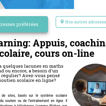
Nos autres adresse
resses préférées
arning: Appuis, coachi
colaire, cours on-line
 a quelques lacunes en maths
d ou encore, a besoin d'un
e régulier? Avez-vous pensé
soutien scolaire en ligne?
 de sites, basés sur le système scolaire
u soutien ou de l'entraînement en ligne. Il
plications à télécharger (comme
Wizbee
, par