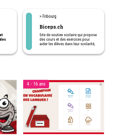
> Fribourg
Biceps.ch
et
Site de soutien scolaire qui propose
 des
des cours et des exercices pour
aider les élèves dans leur scolarité,
de la 1ère à la 11ème harmos, et
jusqu'à la maturité, dans toutes les
 de
matières: français, maths, anglai,
allemand, sciences ... Cours et
eurs
exercices en ligne (E-Learning).
eurs.
Biceps est également une précieuse
aide pour les parents qui désirent
en à
avoir des outils complémentaires à
4 - 16 ans
à
ceux proposés à l'école. Avec cette
atégie,
aide scolaire, les enfants peuvent
 et la
suivre le programme de l'école,
s'exercer et faire des révisions. Le
contenu de Biceps évolue et
s'enrichit de nouveaux outils
régulièrement.