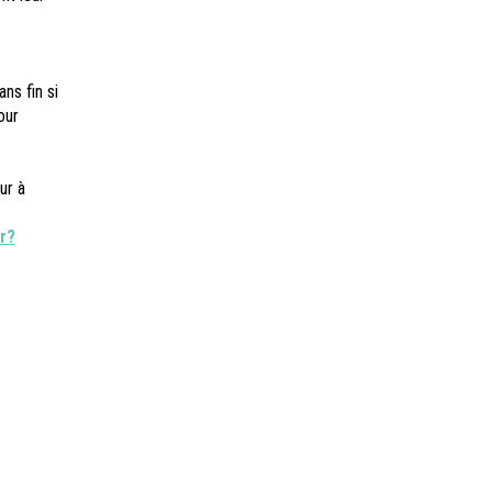
ns fin si
our
ur à
r?