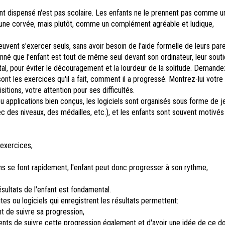
t dispensé n'est pas scolaire. Les enfants ne le prennent pas comme u
 une corvée, mais plutôt, comme un complément agréable et ludique,
uvent s'exercer seuls, sans avoir besoin de l'aide formelle de leurs pare
nné que l'enfant est tout de même seul devant son ordinateur, leur sout
l, pour éviter le découragement et la lourdeur de la solitude. Demandez 
sont les exercices qu'il a fait, comment il a progressé. Montrez-lui votre 
sitions, votre attention pour ses difficultés.
ou applications bien conçus, les logiciels sont organisés sous forme de j
c des niveaux, des médailles, etc.), et les enfants sont souvent motivés
'exercices,
ns se font rapidement, l'enfant peut donc progresser à son rythme,
ésultats de l'enfant est fondamental.
sites ou logiciels qui enregistrent les résultats permettent:
nt de suivre sa progression,
ents de suivre cette progression également et d'avoir une idée de ce do