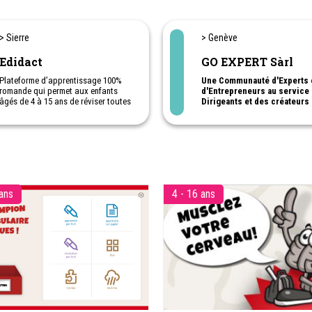
> Sierre
> Genève
Edidact
GO EXPERT Sàrl
Plateforme d’apprentissage 100%
Une Communauté d'Experts 
romande qui permet aux enfants
d'Entrepreneurs au service
âgés de 4 à 15 ans de réviser toutes
Dirigeants et des créateurs
les matières enseignées à l’école
d’entreprise
suisse romande de façon ludique,
autonome et motivante pour de
GO EXPERT est une plateforme
meilleurs résultats.
formation / accompagnement
destinée aux dirigeants, créat
d’entreprise et aux collaborat
L’objectif d’apporter du souti
 ans
4 - 16 ans
différents niveaux pour aider 
développer le potentiel, la str
les compétences managériales,
réussite entrepreneuriale.