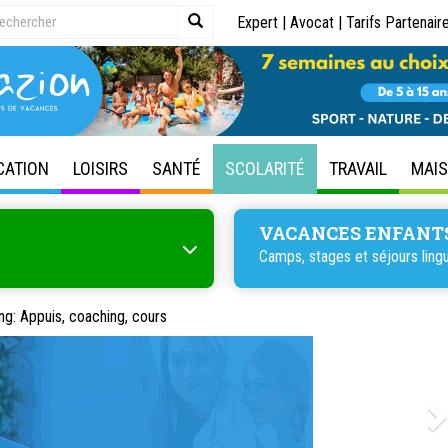
Expert
|
Avocat
|
Tarifs Partenair
CATION
LOISIRS
SANTÉ
SCOLARITÉ
TRAVAIL
MAI
VACANCES ENFANT
Camps, stages et séjours lingu
ng: Appuis, coaching, cours