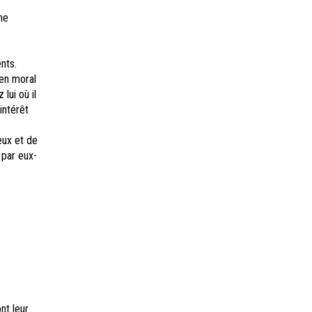
ne
nts.
ien moral
lui où il
intérêt
eux et de
 par eux-
nt leur