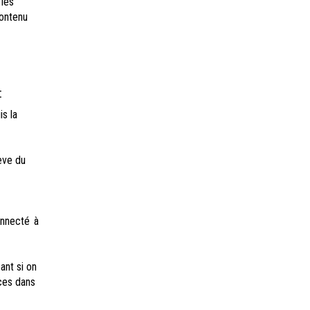
 les
contenu
:
is la
ève du
onnecté à
ant si on
nces dans