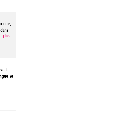
cience,
 dans
...
soit
angue et