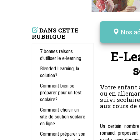
DANS CETTE
Nos ad
RUBRIQUE
E-Le
7 bonnes raisons
d’utiliser le e-learning
s
Blended Learning, la
solution?
Comment bien se
Votre enfant
ou en alleman
préparer pour un test
suivi scolair
scolaire?
aux cours de 
Comment choisir un
site de soutien scolaire
en ligne
Un certain nombre
romand, proposent d
Comment préparer son
existe aussi des ap