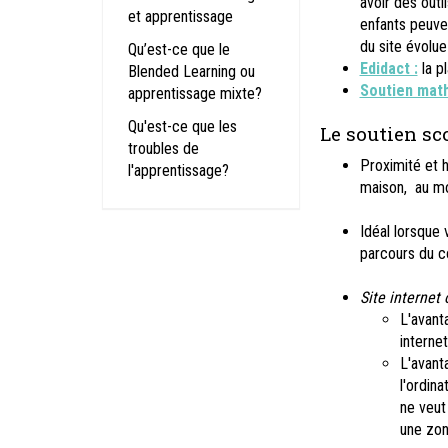
avoir des outi
et apprentissage
enfants peuven
du site évolue
Qu’est-ce que le
Edidact :
la p
Blended Learning ou
Soutien math
apprentissage mixte?
Qu'est-ce que les
Le soutien sc
troubles de
Proximité et h
l'apprentissage?
maison, au mo
Idéal lorsque 
parcours du 
Site internet
L'avant
internet
L'avant
l'ordin
ne veut
une zon