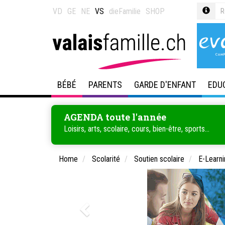
VD
GE
NE
VS
dieFamilie
SHOP
BÉBÉ
PARENTS
GARDE D'ENFANT
EDU
AGENDA toute l'année
Loisirs, arts, scolaire, cours, bien-être, sports...
Home
Scolarité
Soutien scolaire
E-Learni