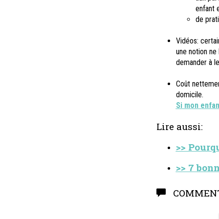
enfant 
de prat
Vidéos: certai
une notion ne 
demander à le
Coût nettemen
domicile.
Si mon enfan
Lire aussi:
>> Pourqu
>> 7 bonn
COMMENT