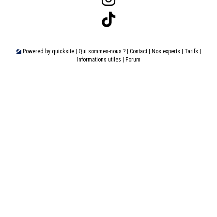
Valais Family, un site du groupe:
Dailles 10
1053 Cugy
info@valaisfamille.ch