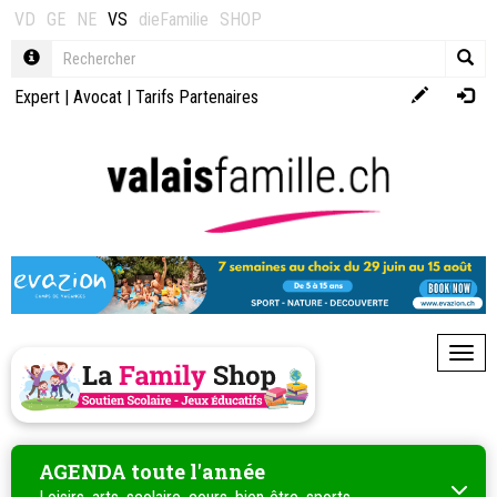
VD
GE
NE
VS
dieFamilie
SHOP
Expert
|
Avocat
|
Tarifs Partenaires
Toggl
AGENDA toute l'année