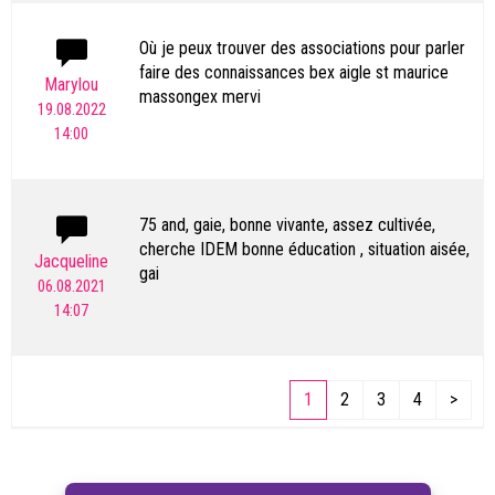
Où je peux trouver des associations pour parler
faire des connaissances bex aigle st maurice
Marylou
massongex mervi
19.08.2022
14:00
75 and, gaie, bonne vivante, assez cultivée,
cherche IDEM bonne éducation , situation aisée,
Jacqueline
gai
06.08.2021
14:07
1
2
3
4
>