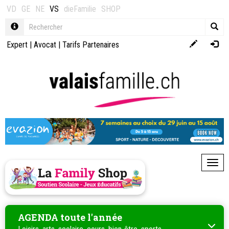
VD
GE
NE
VS
dieFamilie
SHOP
Expert
|
Avocat
|
Tarifs Partenaires
Toggl
AGENDA toute l'année