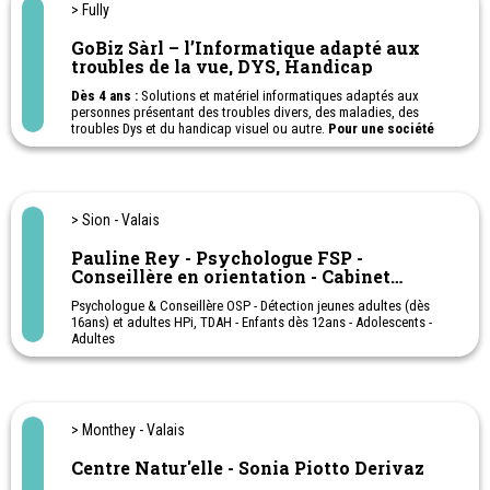
> Fully
GoBiz Sàrl – l’Informatique adapté aux
troubles de la vue, DYS, Handicap
Dès 4 ans :
Solutions et matériel informatiques adaptés aux
personnes présentant des troubles divers, des maladies, des
troubles Dys et du handicap visuel ou autre.
Pour une société
inclusive.
Améliorez votre quotidien grâce à l'informatique !
> Sion - Valais
Pauline Rey - Psychologue FSP -
Conseillère en orientation - Cabinet
Noesis
Psychologue & Conseillère OSP - Détection jeunes adultes (dès
16ans) et adultes HPi, TDAH - Enfants dès 12ans - Adolescents -
Adultes
Orientation scolaire et professionnelle
Méthodologie de travail personnalisée en fonction du profil
cognitif
Harcèlement scolaire / professionnel
Gestion du stress
> Monthey - Valais
Estime de soi
Testing (Intérêts scolaires/professionnels, personnalité, QI,
Centre Natur'elle - Sonia Piotto Derivaz
TDAH…)