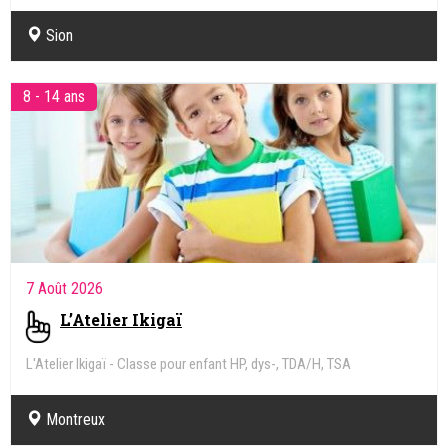
Sion
8 - 14 ans
7 Août 2026
L’Atelier Ikigaï
L'Atelier Ikigaï - Classe pour enfant HP, dys-, TDA/H, TSA
Montreux