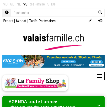
VD
GE
NE
VS
dieFamilie
SHOP
Expert
|
Avocat
|
Tarifs Partenaires
Toggl
AGENDA toute l'année