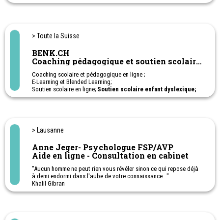
écoliers, apprentis, gymnasiens - examens finaux cantonaux -
coaching - DYS ;
Formation sur mesure :
toutes matières et niveaux - cours
adultes - lecture rapide - article 32 - bureautique - allemand -
anglais.
> Toute la Suisse
BENK.CH
Coaching pédagogique et soutien scolaire
en ligne
Coaching scolaire et pédagogique en ligne ;
E-Learning et Blended Learning;
Soutien scolaire en ligne;
Soutien scolaire enfant dyslexique;
Soutien scolaire enfant TDAH; Soutien scolaire enfant haut-
potentiel - HPI;
Cours privés sur-mesure: français, anglais, allemand,
mathématiques et sciences, histoire, géographie, citoyenneté;
1ère à 11ème Harmos. Apprentissage - Post-obligatoire
> Lausanne
Ateliers en ligne pour aider les parents à soutenir leurs enfants à
l'école.
Anne Jeger- Psychologue FSP/AVP
Aide en ligne - Consultation en cabinet
"Aucun homme ne peut rien vous révéler sinon ce qui repose déjà
à demi endormi dans l'aube de votre connaissance..."
Khalil Gibran