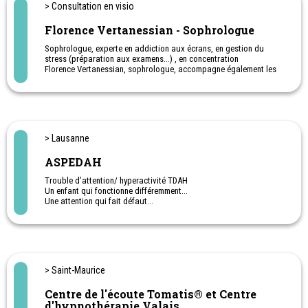
> Consultation en visio
Florence Vertanessian - Sophrologue
Sophrologue, experte en addiction aux écrans, en gestion du
stress (préparation aux examens...) , en concentration
Florence Vertanessian, sophrologue, accompagne également les
petits et les grands à vivre une relation équilibrée aux écrans.
Les rendez-vous se déroulent en visio-consultation.
Des séances efficaces, des résultats rapides.
> Lausanne
ASPEDAH
Trouble d’attention/ hyperactivité TDAH
Un enfant qui fonctionne différemment…
Une attention qui fait défaut…
Une hyperactivé prononcée dans le quotidien…
Que faire? Quelles aides? Qui peut vous accompagner?
Votre enfant vous semble différent? d'innombrables questions se
posent?
Notre permanence peut vous éclairer sur vos questionnements
concernant votre enfant. N’hésitez plus..
> Saint-Maurice
Par téléphone au 021 703 24 20 du lundi au jeudi, selon horaires
Centre de l'écoute Tomatis® et Centre
affichés sur notre site
d'hypnothérapie Valais