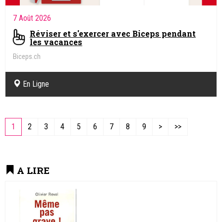
7 Août 2026
Réviser et s'exercer avec Biceps pendant
les vacances
Biceps.ch
En Ligne
1
2
3
4
5
6
7
8
9
>
>>
A LIRE