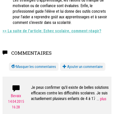
Les stratégies d’apprentissage, les raisons du manque de
motivation ou de confiance sont évaluées. Enfin, le
professionnel guide l’élève et lui donne des outils concrets
pour l’aider a reprendre goût aux apprentissages et à savoir
comment s’investir dans sa scolarité.
>>
La suite de l'article: Echec scolaire, comment réagir
?
COMMENTAIRES
les commentaires
Ajouter un commentaire
Je peux confirmer qu'il existe de belles solutions
efficaces contre les difficultés scolaires. Je suis
Bevaix
actuellement plusieurs enfants de 4 à 17 ans
...
14.04.2015
avec des méthodes innovantes et les résultats
16:28
sont là, perceptibles par l'élève et vérifiables par