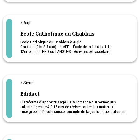
Learning).
Biceps est également une précieuse aide pour les parents qui
désirent avoir des outils complémentaires à ceux proposés à
l'école. Avec cette aide scolaire, les enfants peuvent suivre le
programme de l'école, s'exercer et faire des révisions. Le contenu
> Aigle
de Biceps évolue et s'enrichit de nouveaux outils régulièrement.
École Catholique du Chablais
École Catholique du Chablais à Aigle
Garderie (Dès 2.5 ans) – UAPE – École de la 1H à la 11H
12ème année PRO ou LANGUES - Activités extrascolaires
Excellente préparation au gymnase de Saint-Maurice. Bilingue dès
la 9ème VP
> Sierre
Edidact
Plateforme d’apprentissage 100% romande qui permet aux
enfants âgés de 4 à 15 ans de réviser toutes les matières
enseignées à l’école suisse romande de façon ludique, autonome
et motivante pour de meilleurs résultats.