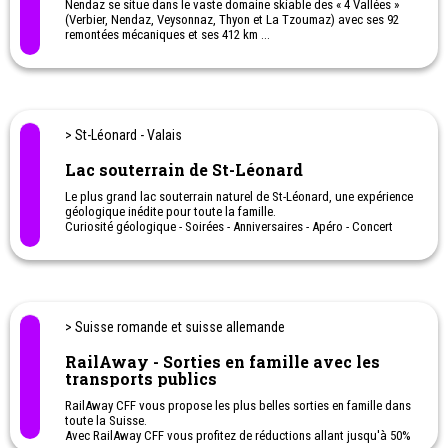
Nendaz se situe dans le vaste domaine skiable des « 4 Vallées »
(Verbier, Nendaz, Veysonnaz, Thyon et La Tzoumaz) avec ses 92
remontées mécaniques et ses 412 km ...
Hiver
: Ski, Snowboard, Ski Freeride, Ski de randonnée (en journée
ou la nuit), Ski de Fond, Balades dans la neige, Randonnées
hivernales avec ou sans raquettes, Parapente, Tyrolienne, Jardin
des Neiges, Luge, Patinoire… Vous pouvez découvrir aussi des
contes d’hiver pour enfants, de l’Ice Disco, Descente aux
> St-Léonard - Valais
flambeaux etc.
Lac souterrain de St-Léonard
Été
: Randonnée à travers 8 bisses, Trail (course) avec 14
parcours, Tyrolienne, VTT + Ebike, Piscine, Tennis, Via Ferrata et
Le plus grand lac souterrain naturel de St-Léonard, une expérience
Via Cordata (encordés), Basketball, Football, Beach-Volley,
géologique inédite pour toute la famille.
Escalade, Parapente, Pétanque, Ping-Pong, Parc Accrobranches,
Curiosité géologique - Soirées - Anniversaires - Apéro - Concert
Piscine, Wellness & Spa… Mais aussi des balades à poney, des
ateliers de cuisine pour petits, dégustation de vins, tir à l’arc et
des visites guidées vers les marmottes, la vie sur l’alpage, le
barrage de Cleuson et même une chasse aux trésors !
> Suisse romande et suisse allemande
RailAway - Sorties en famille avec les
transports publics
RailAway CFF vous propose les plus belles sorties en famille dans
toute la Suisse.
Avec RailAway CFF vous profitez de réductions allant jusqu'à 50%