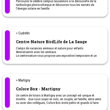
Parcourez le célèbre campus lausannois à la découverte de la
technologie photovoltaïque et découvrez tous les secrets de
l'énergie solaire en famille.
Une activité originale à faire avec les enfants.
> Cudrefin
Centre-Nature BirdLife de La Sauge
Camps de vacances animaux et nature pour enfants.
Anniversaires avec les animaux.
Le centre-nature vous propose une exposition temporaire et un
parcours extérieur de 500m équipé de quatre observatoires
destinés à observer la faune sans la perturber.
> Martigny
Colore Box - Martigny
Un centre de loisirs à Martigny avec un concept est unique et
insolite… Que vous soyez en solo, en couple, en famille, entre amis
ou avec des collègues, Colore Box invite petits et grands à faire
de l’art avec leurs émotions à travers la peinture.