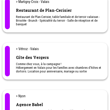
> Martigny-Croix - Valais
Ateliers en ligne pour aider les parents à soutenir leurs enfants à
l'école.
Restaurant de Plan-Cerisier
Restaurant de Plan-Cerisier, table familiale et de terroir valaisan -
Brisolée - Brunch - Spécialité du terroir - Salle de réception et de
banquet
Le mardi et mercredi : fermé (ouvert pour les groupes sur
demande).
Juillet - Août - Octobre : ouvert tous les jours
De Noël à début Février : fermeture annuelle
> Vétroz - Valais
Gîte des Vergers
Comme chez vous, à la campagne !
Hébergement en Valais pour les familles avec chambres d'hôtes et
dortoirs. Location pour anniversaire, mariage ou sortie
d'entreprise.
> Nyon
Agence Babel