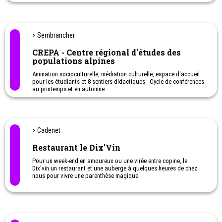
Défoulez-vous dans la Colore Box, un espace de création dans
lequel tous les coups (de peinture) sont permis.
> Sembrancher
CREPA - Centre régional d'études des
populations alpines
Animation socioculturelle, médiation culturelle, espace d'accueil
pour les étudiants et 8 sentiers didactiques - Cycle de conférences
au printemps et en automne
> Cadenet
Restaurant le Dix'Vin
Pour un week-end en amoureux ou une virée entre copine, le
Dix'vin un restaurant et une auberge à quelques heures de chez
nous pour vivre une parenthèse magique.