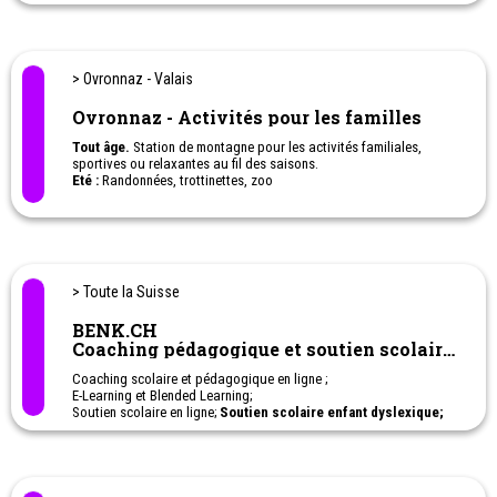
sur les transports publics et la prestation de loisirs.
N'hésitez pas à cliquer sur l'offre qui vous intéresse afin de
connaître la réduction proposée en ce moment.
> Ovronnaz - Valais
Ovronnaz - Activités pour les familles
Tout âge.
Station de montagne pour les activités familiales,
sportives ou relaxantes au fil des saisons.
Eté :
Randonnées, trottinettes, zoo
Hiver :
Ski, snowboard, luge et patin à glace
> Toute la Suisse
BENK.CH
Coaching pédagogique et soutien scolaire
en ligne
Coaching scolaire et pédagogique en ligne ;
E-Learning et Blended Learning;
Soutien scolaire en ligne;
Soutien scolaire enfant dyslexique;
Soutien scolaire enfant TDAH; Soutien scolaire enfant haut-
potentiel - HPI;
Cours privés sur-mesure: français, anglais, allemand,
mathématiques et sciences, histoire, géographie, citoyenneté;
1ère à 11ème Harmos. Apprentissage - Post-obligatoire