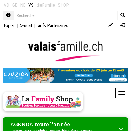
VD
GE
NE
VS
dieFamilie
SHOP
Expert
|
Avocat
|
Tarifs Partenaires
Toggl
AGENDA toute l'année