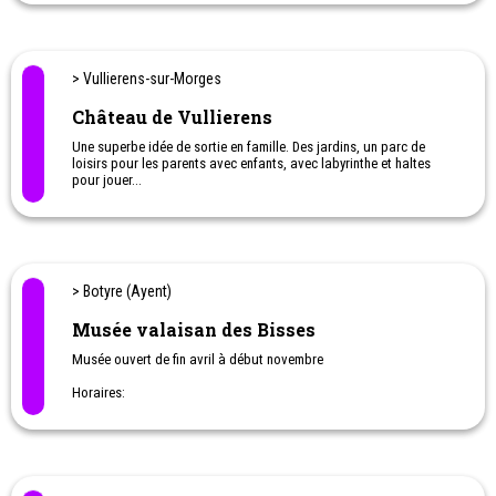
> Vullierens-sur-Morges
Château de Vullierens
Une superbe idée de sortie en famille. Des jardins, un parc de
loisirs pour les parents avec enfants, avec labyrinthe et haltes
pour jouer...
> Botyre (Ayent)
Musée valaisan des Bisses
Musée ouvert de fin avril à début novembre
Horaires:
* Mercredi à vendredi 14h - 19h
* Samedi 10h - 19h
* Dimanche 11h - 19h
En juillet et aout, également:
* Lundi et mardi 14h - 19h