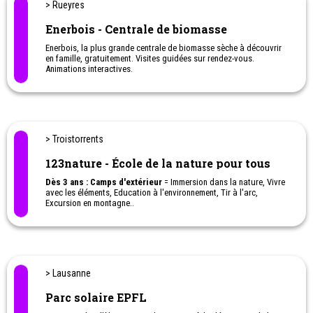
> Rueyres
Enerbois - Centrale de biomasse
Enerbois, la plus grande centrale de biomasse sèche à découvrir
en famille, gratuitement. Visites guidées sur rendez-vous.
Animations interactives.
Une activité originale à faire avec les enfants
> Troistorrents
123nature - École de la nature pour tous
Dès 3 ans : Camps d'extérieur
= Immersion dans la nature, Vivre
avec les éléments, Education à l'environnement, Tir à l'arc,
Excursion en montagne..
Ateliers à la journée, au week-end ou camps de vacances pour
quelques jours voir la semaine.
> Lausanne
Parc solaire EPFL