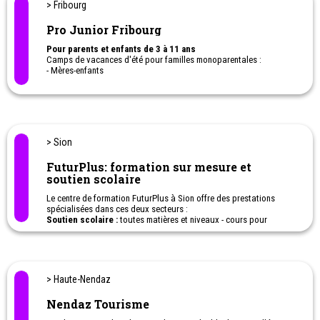
> Fribourg
Pro Junior Fribourg
Pour parents et enfants de 3 à 11 ans
Camps de vacances d'été pour familles monoparentales :
- Mères-enfants
- Pères-enfants
Inclus : Hébergement en pension complète, les ateliers et les
animations.
Matins : Ateliers pour les parents et animations pour les enfants /
Après-midis : Temps libre pour toute la famille
> Sion
FuturPlus: formation sur mesure et
soutien scolaire
Le centre de formation FuturPlus à Sion offre des prestations
spécialisées dans ces deux secteurs :
Soutien scolaire :
toutes matières et niveaux - cours pour
écoliers, apprentis, gymnasiens - examens finaux cantonaux -
coaching - DYS ;
Formation sur mesure :
toutes matières et niveaux - cours
adultes - lecture rapide - article 32 - bureautique - allemand -
anglais.
> Haute-Nendaz
Nendaz Tourisme