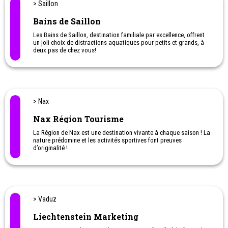
> Saillon
Bains de Saillon
Les Bains de Saillon, destination familiale par excellence, offrent
un joli choix de distractions aquatiques pour petits et grands, à
deux pas de chez vous!
> Nax
Nax Région Tourisme
La Région de Nax est une destination vivante à chaque saison ! La
nature prédomine et les activités sportives font preuves
d’originalité !
En été :
Nombreuses balades et randonnées à travers des
paysages uniques. Pratique de divers sports, tels que le tennis, le
swin golf, le foot golf, le tir à l’arc ou la randonnée à cheval sont
également mis à l’honneur.
> Vaduz
En hiver :
Petits et grands dévalent à ski ou en snowboard les
pentes du domaine skiable de Nax Télé Mont-Noble sur une neige
Liechtenstein Marketing
100% naturelle. En station, l’Espace Loisirs Mont-Noble vous
accueille pour diverses activités telles que la luge, le snowtubing,