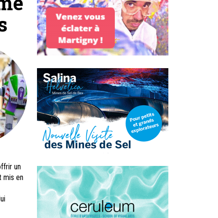
ème
s
ffrir un
t mis en
ui