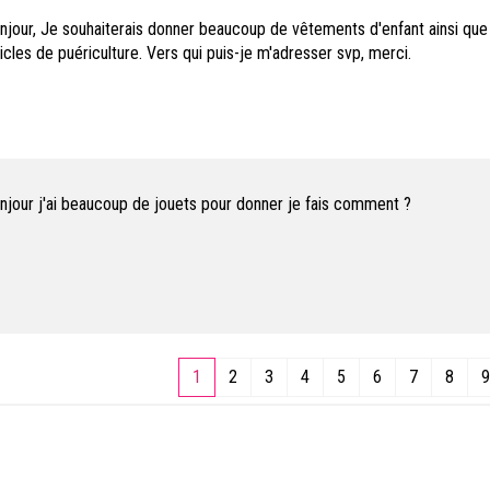
njour, Je souhaiterais donner beaucoup de vêtements d'enfant ainsi que
ticles de puériculture. Vers qui puis-je m'adresser svp, merci.
njour j'ai beaucoup de jouets pour donner je fais comment ?
1
2
3
4
5
6
7
8
9