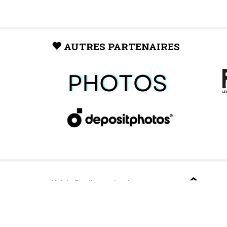
AUTRES PARTENAIRES
Valais Family, un site du
groupe:
Dailles 10
1053 Cugy