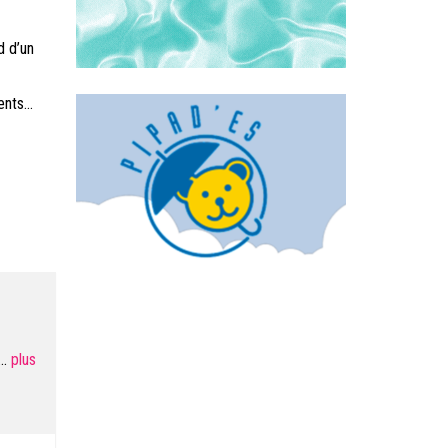
d d’un
nts...
...