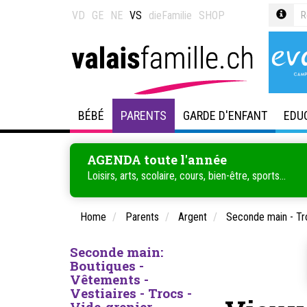
VD
GE
NE
VS
dieFamilie
SHOP
BÉBÉ
PARENTS
GARDE D'ENFANT
EDU
AGENDA toute l'année
Loisirs, arts, scolaire, cours, bien-être, sports...
Home
Parents
Argent
Seconde main - Tr
Seconde main:
Boutiques -
Vêtements -
Vestiaires - Trocs -
Vide-grenier