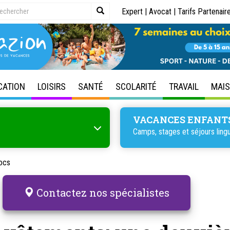
Expert
|
Avocat
|
Tarifs Partenair
CATION
LOISIRS
SANTÉ
SCOLARITÉ
TRAVAIL
MAI
VACANCES ENFANT
Camps, stages et séjours lingu
ocs
Contactez nos spécialistes