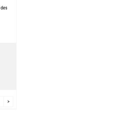
 des
>