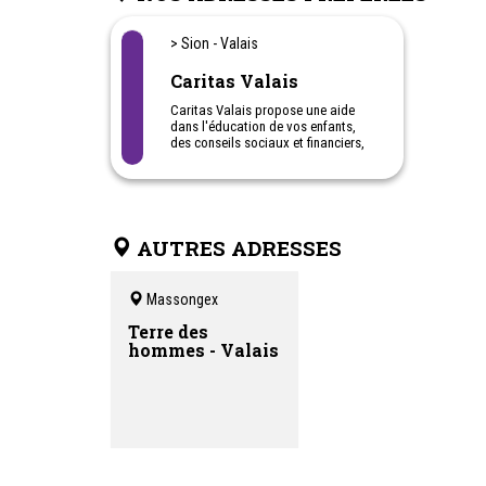
> Sion - Valais
Caritas Valais
Caritas Valais propose une aide
dans l'éducation de vos enfants,
des conseils sociaux et financiers,
une aide aux personnes victimes de
violences, ainsi qu'une boutique à
petit prix.
AUTRES ADRESSES
Massongex
Terre des
hommes - Valais