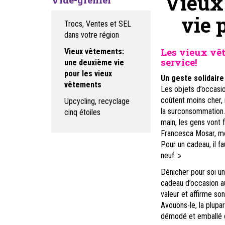
Vieux
vie 
Trocs, Ventes et SEL
dans votre région
Les vieux vê
Vieux vêtements:
service!
une deuxième vie
pour les vieux
Un geste solidaire
vêtements
Les objets d’occasio
coûtent moins cher, 
Upcycling, recyclage
la surconsommation.
cinq étoiles
main, les gens vont 
Francesca Mosar, mem
Pour un cadeau, il f
neuf. »
Dénicher pour soi un 
cadeau d’occasion au
valeur et affirme son
Avouons-le, la plupa
démodé et emballé d