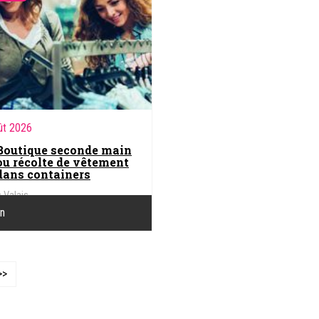
ût 2026
Boutique seconde main
ou récolte de vêtement
dans containers
 Valais
on
>>