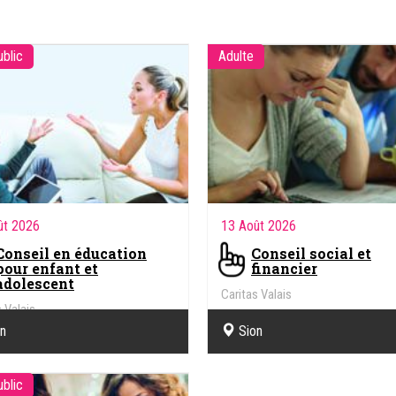
ublic
Adulte
ût 2026
13 Août 2026
Conseil en éducation
Conseil social et
pour enfant et
financier
adolescent
Caritas Valais
 Valais
on
Sion
ublic