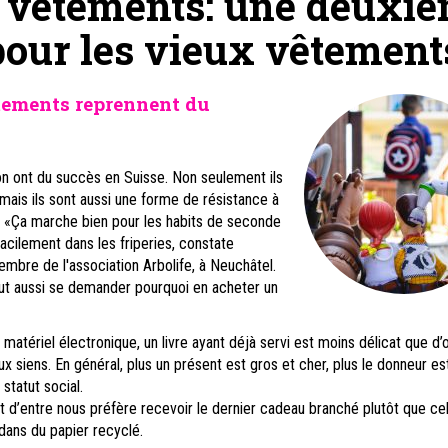
 vêtements: une deuxi
pour les vieux vêtement
tements reprennent du
n ont du succès en Suisse. Non seulement ils
mais ils sont aussi une forme de résistance à
 «Ça marche bien pour les habits de seconde
facilement dans les friperies, constate
bre de l'association Arbolife, à Neuchâtel.
aut aussi se demander pourquoi en acheter un
matériel électronique, un livre ayant déjà servi est moins délicat que d’o
x siens. En général, plus un présent est gros et cher, plus le donneur es
 statut social.
rt d’entre nous préfère recevoir le dernier cadeau branché plutôt que cel
ans du papier recyclé.