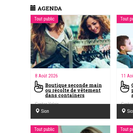
AGENDA
Tout public
Tout p
8 Août 2026
11 Ao
Boutique seconde main
ou récolte de vêtement
dans containers
Caritas Valais
Caritas
Sion
Si
Tout public
Tout p