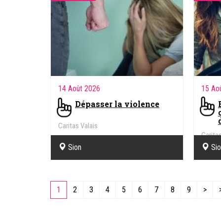
14 Août 2026
15 Ao
Dépasser la violence
Caritas Valais
Caritas
Sion
Si
1
2
3
4
5
6
7
8
9
>