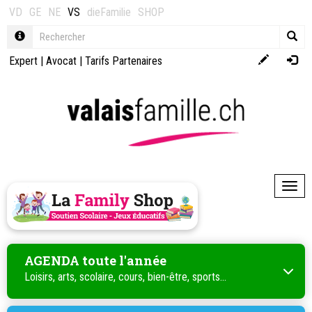
VD
GE
NE
VS
dieFamilie
SHOP
Expert
|
Avocat
|
Tarifs Partenaires
Toggl
AGENDA toute l'année
Loisirs, arts, scolaire, cours, bien-être, sports...