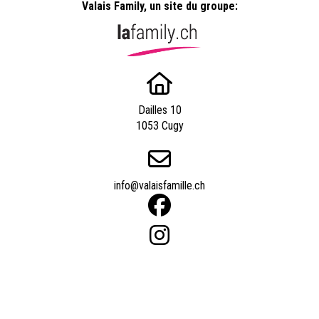
Valais Family, un site du groupe:
Dailles 10
1053 Cugy
info@valaisfamille.ch
Powered by
quicksite
|
Qui sommes-nous ?
|
Contact
|
Nos experts
|
Tarifs
|